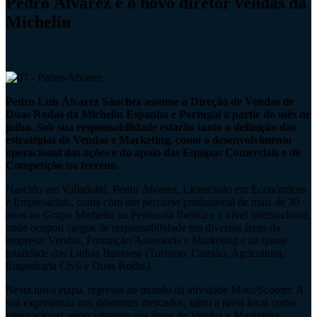
Pedro Álvarez é o novo diretor vendas da
Michelin
Pedro Luis Álvarez Sánchez assume a Direção de Vendas de
Duas Rodas da Michelin Espanha e Portugal a partir do mês de
julho. Sob sua responsabilidade estarão tanto a definição das
estratégias de Vendas e Marketing, como o desenvolvimento
operacional das ações e do apoio das Equipas Comerciais e de
Competição no terreno.
Nascido em Valladolid, Pedro Álvarez, Licenciado em Económicas
e Empresariais, conta com um percurso profissional de mais de 30
anos no Grupo Michelin na Península Ibérica e a nível internacional,
onde ocupou cargos de responsabilidade em diversas áreas da
empresa: Vendas, Formação/Assessoria e Marketing e na quase
totalidade das Linhas Business (Turismo, Camião, Agricultura,
Engenharia Civil e Duas Rodas).
Nesta nova etapa, regressa ao mundo da atividade Moto/Scooter. A
sua experiência nos diferentes mercados, tanto a nível local como
internacional, especialmente nas áreas de Vendas e Marketing,