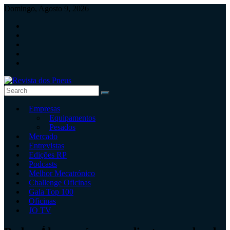
Skip
Domingo, Agosto 9, 2026
to
content
Revista
Empresas
dos
Equipamentos
Pneus
Pesados
Mercado
Revista
Entrevistas
independente
Edições RP
de
Podcasts
pneus
Melhor Mecatrónico
e
Challenge Oficinas
serviços
Gala Top 100
rápidos
Oficinas
JO TV