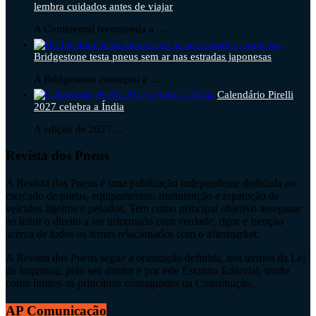
lembra cuidados antes de viajar
A Continental recomenda a ...
Bridgestone testa pneus sem ar nas estradas japonesas
A Bridgestone começou a ...
Calendário Pirelli
2027 celebra a Índia
A edição de 2027 ...
Revista dos Pneus
A Revista dos Pneus é uma publicação independente dedicada ao
mercado de pneus, equipamentos, manutenção e reparação de
veículos ligeiros e pesados. Tem como principal objetivo assegurar
ao leitor o direito a ser informado com verdade, rigor e isenção
acerca de todos os temas relacionados com o aftermarket.
A Revista dos Pneus segue a orientação definida, nos termos da Lei
de Imprensa, pelo seu diretor e por este Estatuto Editorial, tendo
como limites os princípios consagrados na Constituição.
AP Comunicação