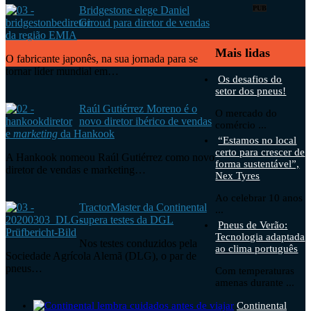
Bridgestone elege Daniel
PUB
Giroud para diretor de vendas
da região EMIA
Mais lidas
O fabricante japonês, na sua jornada para se
tornar líder mundial em…
Os desafios do
setor dos pneus!
Raúl Gutiérrez Moreno é o
O mercado do
novo diretor ibérico de vendas
comércio ...
e
marketing
da Hankook
“Estamos no local
certo para crescer de
A Hankook nomeou Raúl Gutiérrez como novo
forma sustentável”,
diretor de vendas e marketing…
Nex Tyres
Ao celebrar 10 anos
TractorMaster da Continental
...
supera testes da DGL
Pneus de Verão:
Tecnologia adaptada
Nos testes conduzidos pela
ao clima português
Sociedade Agrícola Alemã (DLG), o par de
pneus…
Com temperaturas
amenas durante ...
Continental