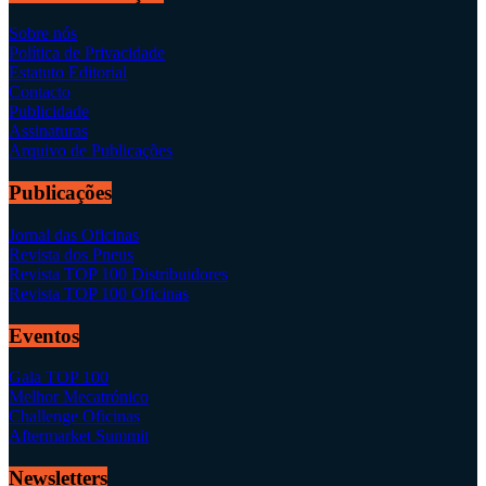
Sobre nós
Política de Privacidade
Estatuto Editorial
Contacto
Publicidade
Assinaturas
Arquivo de Publicações
Publicações
Jornal das Oficinas
Revista dos Pneus
Revista TOP 100 Distribuidores
Revista TOP 100 Oficinas
Eventos
Gala TOP 100
Melhor Mecatrónico
Challenge Oficinas
Aftermarket Summit
Newsletters