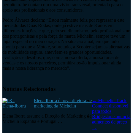
permitem-lhe contar com uma visão transversal, orientada para o
apoio aos profissionais e aos consumidores.
Pedro Álvarez declara: “Estou realmente feliz por regressar a este
mercado das Duas Rodas, onde já estive mais de 8 anos em
diferentes funções, e que, pelo seu dinamismo, pelo profissionalismo
dos protagonistas e pela força da marca Michelin, sempre teve um
lugar especial no meu coração. Na situação atual, em que tudo
aponta para que a Moto e, sobretudo, a Scooter sejam as alternativas
de mobilidade segura, antevêem-se grandes oportunidades,
evoluções e desafios, que, com a nossa oferta, a nossa força de
vendas e os nossos parceiros, permitir-nos-ão impulsionar ainda
mais a nossa liderança no mercado”.
Notícias Relacionados
Elena Iborra é nova diretora de
←
Michelin Track
marketing da Michelin
Connect disponível
para todos
Elena Iborra assume a Direção de Marketing da
Bridgestone anuncia
Michelin Espanha e Portugal.…
aumentos de preço
→