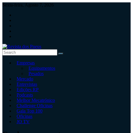
Skip
Sexta-feira, Agosto 7, 2026
to
content
Revista
Empresas
dos
Equipamentos
Pneus
Pesados
Mercado
Revista
Entrevistas
independente
Edições RP
de
Podcasts
pneus
Melhor Mecatrónico
e
Challenge Oficinas
serviços
Gala Top 100
rápidos
Oficinas
JO TV