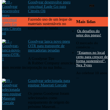
Goodyear desenvolve pneu
concetual Eagle Go para
PUB
Citroën Oli
Fazendo uso de um leque de
Mais lidas
materiais sustentáveis no
composto da banda…
Os desafios do
setor dos pneus!
Goodyear lança novo pneu
O mercado do
OTR para transporte de
comércio ...
mercadorias pesadas
“Estamos no local
certo para crescer de
A Goodyear Tire
forma sustentável”,
& Rubber Company anuncia a
Nex Tyres
mais recente incorporação na sua linha…
Ao celebrar 10 anos
...
Goodyear selecionada para
equipar Maserati Grecale
Os pneus Goodyear foram
selecionados como
equipamento de origem do
próximo Maserati…