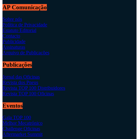
AP Comunicação
Sobre nós
Política de Privacidade
Estatuto Editorial
Contacto
Publicidade
Assinaturas
Arquivo de Publicações
Publicações
Jornal das Oficinas
Revista dos Pneus
Revista TOP 100 Distribuidores
Revista TOP 100 Oficinas
Eventos
Gala TOP 100
Melhor Mecatrónico
Challenge Oficinas
Aftermarket Summit