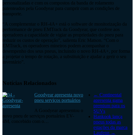
personalizadas e com os compostos da banda de rolamento
patenteados pela Goodyear para cumprir com as condições de
transporte.
“A complementar o RH-4A+ está o software de monitorização da
performance de pneu EMTrack da Goodyear, que confere aos
operadores a capacidade de vigiar as propriedades do pneu para
reduzir os custos de operação”, salienta Eric Matson. “Com o
EMTrack, os operadores mineiros podem acompanhar o
desempenho dos seus pneus, incluindo o novo RH-4A+, por forma
a projetar o tempo de rotação, a substituição e ajudar a gerir o seu
inventário”.
Notícias Relacionados
Goodyear apresenta novo
←
Continental
pneu serviços portuários
apresenta gama
premium para os
A Goodyear apresentou o
SUVs
novo pneu de serviços portuários EV-
Hankook lança
4M, concebido com o…
pneus todas as
estações da marca
Laufenn
→