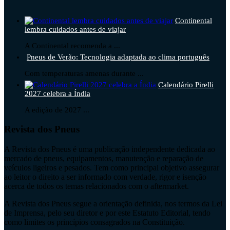
Continental
lembra cuidados antes de viajar
A Continental recomenda a ...
Pneus de Verão: Tecnologia adaptada ao clima português
Com temperaturas amenas durante ...
Calendário Pirelli
2027 celebra a Índia
A edição de 2027 ...
Revista dos Pneus
A Revista dos Pneus é uma publicação independente dedicada ao
mercado de pneus, equipamentos, manutenção e reparação de
veículos ligeiros e pesados. Tem como principal objetivo assegurar
ao leitor o direito a ser informado com verdade, rigor e isenção
acerca de todos os temas relacionados com o aftermarket.
A Revista dos Pneus segue a orientação definida, nos termos da Lei
de Imprensa, pelo seu diretor e por este Estatuto Editorial, tendo
como limites os princípios consagrados na Constituição.