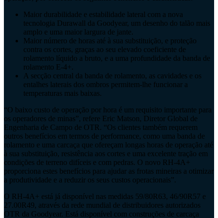
Maior durabilidade e estabilidade lateral com a nova
tecnologia Durawall da Goodyear, um desenho do talão mais
amplo e uma maior largura de jante.
Maior número de horas até à sua substituição, e proteção
contra os cortes, graças ao seu elevado coeficiente de
rolamento líquido a bruto, e a uma profundidade da banda de
rolamento E-4+.
A secção central da banda de rolamento, as cavidades e os
entalhes laterais dos ombros permitem-lhe funcionar a
temperaturas mais baixas.
“O baixo custo de operação por hora é um requisito importante para
os operadores de minas”, refere Eric Matson, Diretor Global de
Engenharia de Campo de OTR. “Os clientes também requerem
outros benefícios em termos de performance, como uma banda de
rolamento e uma carcaça que ofereçam longas horas de operação até
à sua substituição, resistência aos cortes e uma excelente tração em
condições de terreno difíceis e com pedras. O novo RH-4A+
proporciona estes benefícios para ajudar as frotas mineiras a otimizar
a produtividade e a reduzir os seus custos operacionais”.
O RH-4A+ está já disponível nas medidas 59/80R63, 46/90R57 e
27.00R49, através da rede mundial de distribuidores autorizados
OTR da Goodyear. Está disponível com construções de carcaça