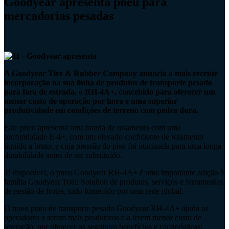
Goodyear apresenta pneu para
mercadorias pesadas
A Goodyear Tire & Rubber Company anuncia a mais recente
incorporação na sua linha de produtos de transporte pesado
para fora de estrada, o RH-4A+, concebido para oferecer um
menor custo de operação por hora e uma superior
produtividade em condições de terreno com pedra dura.
Este pneu apresenta uma banda de rolamento com uma
profundidade E-4+, com um elevado coeficiente de rolamento
líquido a bruto, e cuja pressão do piso foi otimizada para uma longa
durabilidade antes de ser substituído.
Já disponível, o pneu Goodyear RH-4A+ é uma importante adição à
família Goodyear Total Solution de produtos, serviços e ferramentas
de gestão de frotas, tudo fornecido por uma rede global.
O novo pneu de transporte pesado Goodyear RH-4A+ ajuda os
operadores a serem mais produtivos e a terem menor custo de
operação, por oferecer os seguintes benefícios e caraterísticas: