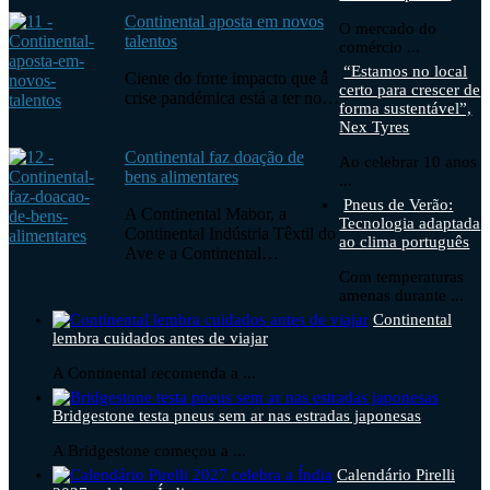
Continental aposta em novos
O mercado do
talentos
comércio ...
“Estamos no local
Ciente do forte impacto que a
certo para crescer de
crise pandémica está a ter no…
forma sustentável”,
Nex Tyres
Continental faz doação de
Ao celebrar 10 anos
bens alimentares
...
Pneus de Verão:
A Continental Mabor, a
Tecnologia adaptada
Continental Indústria Têxtil do
ao clima português
Ave e a Continental…
Com temperaturas
amenas durante ...
Continental
lembra cuidados antes de viajar
A Continental recomenda a ...
Bridgestone testa pneus sem ar nas estradas japonesas
A Bridgestone começou a ...
Calendário Pirelli