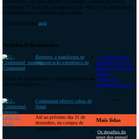
Caoutchouc- und guta-percha Compagnie”, estamos também a
comemorar 75 anos sob a inauguração da Mabor e da apresentação
do primeiro pneu produzido em Lousado.
Leia todo o artigo
aqui
.
Notícias Relacionados
Running
: a plataforma de
←
Nokian Tyres
comunicação estratégica da
pretende atingir 2
Continental
biliões de euros em
vendas
Depois de ter assumido o running como um dos
Vendas vão
eixos estratégicos e…
continuar a crescer
→
Continental oferece cabaz de
PUB
Natal
Até ao próximo dia 31 de
Mais lidas
dezembro, na compra de
quatro pneus…
Os desafios do
setor dos pneus!