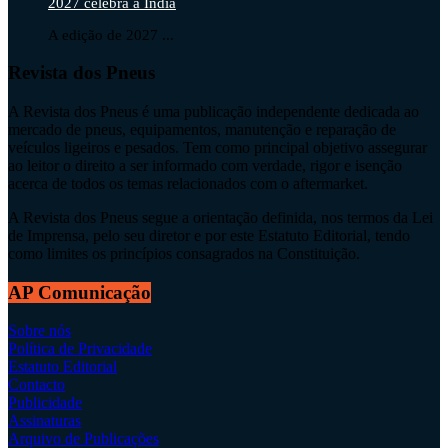
2027 celebra a Índia
A edição de 2027 ...
Revista dos Pneus
A Revista dos Pneus é uma publicação independente dedicada ao
mercado de pneus, equipamentos, manutenção e reparação de
veículos ligeiros e pesados. Tem como principal objetivo assegurar
ao leitor o direito a ser informado com verdade, rigor e isenção
acerca de todos os temas relacionados com o aftermarket.
A Revista dos Pneus segue a orientação definida, nos termos da Lei
de Imprensa, pelo seu diretor e por este Estatuto Editorial, tendo
como limites os princípios consagrados na Constituição.
AP Comunicação
Sobre nós
Política de Privacidade
Estatuto Editorial
Contacto
Publicidade
Assinaturas
Arquivo de Publicações