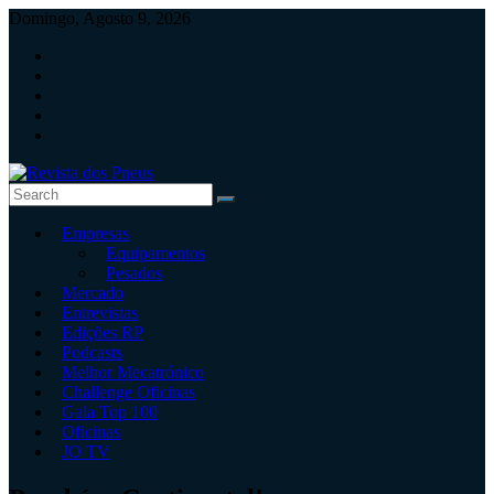
Skip
Domingo, Agosto 9, 2026
to
content
Revista
Empresas
dos
Equipamentos
Pneus
Pesados
Mercado
Revista
Entrevistas
independente
Edições RP
de
Podcasts
pneus
Melhor Mecatrónico
e
Challenge Oficinas
serviços
Gala Top 100
rápidos
Oficinas
JO TV