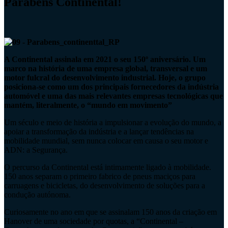
Parabéns Continental!
A Continental assinala em 2021 o seu 150º aniversário. Um
marco na história de uma empresa global, transversal e um
motor fulcral do desenvolvimento industrial. Hoje, o grupo
posiciona-se como um dos principais fornecedores da indústria
automóvel e uma das mais relevantes empresas tecnológicas que
mantém, literalmente, o “mundo em movimento”
Um século e meio de história a impulsionar a evolução do mundo, a
apoiar a transformação da indústria e a lançar tendências na
mobilidade mundial, sem nunca colocar em causa o seu motor e
ADN: a Segurança.
O percurso da Continental está intimamente ligado à mobilidade.
150 anos separam o primeiro fabrico de pneus maciços para
carruagens e bicicletas, do desenvolvimento de soluções para a
condução autónoma.
Curiosamente no ano em que se assinalam 150 anos da criação em
Hanover de uma sociedade por quotas, a “Continental –