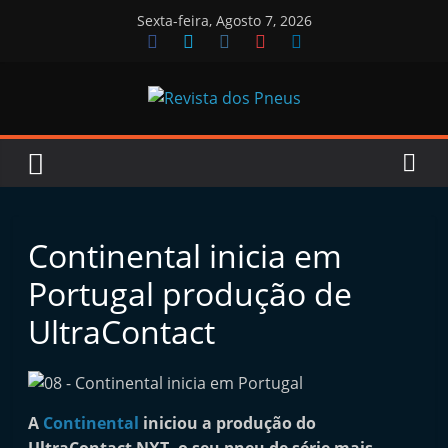
Skip
Sexta-feira, Agosto 7, 2026
to
content
Revista
dos
Pneus
Continental inicia em
Portugal produção de
R
UltraContact
e
v
i
s
A
Continental
iniciou a produção do
t