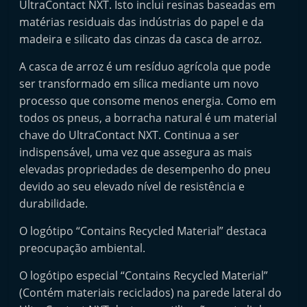
UltraContact NXT. Isto inclui resinas baseadas em
n
matérias residuais das indústrias do papel e da
e
madeira e silicato das cinzas da casca de arroz.
u
A casca de arroz é um resíduo agrícola que pode
s
ser transformado em sílica mediante um novo
e
processo que consome menos energia. Como em
s
todos os pneus, a borracha natural é um material
e
chave do UltraContact NXT. Continua a ser
r
indispensável, uma vez que assegura as mais
v
elevadas propriedades de desempenho do pneu
i
devido ao seu elevado nível de resistência e
ç
durabilidade.
o
O logótipo “Contains Recycled Material” destaca
s
preocupação ambiental.
r
O logótipo especial “Contains Recycled Material”
á
(Contém materiais reciclados) na parede lateral do
p