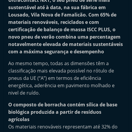
UltraContact NXT, o seu pneu de série mais
a
sustentável até à data, na sua fábrica em
i
Lousado, Vila Nova de Famalicão. Com 65% de
n
materiais renováveis, reciclados e com
d
certificação de balanço de massa ISCC PLUS, o
novo pneu de verão combina uma percentagem
e
notavelmente elevada de materiais sustentáveis
p
com a máxima segurança e desempenho
e
n
Ao mesmo tempo, todas as dimensões têm a
d
classificação mais elevada possível no rótulo de
pneus da UE (“A”) em termos de eficiência
e
energética, aderência em pavimento molhado e
n
nivel de ruído.
t
e
O composto de borracha contém sílica de base
d
biológica produzida a partir de resíduos
agrícolas
e
Os materiais renováveis representam até 32% do
p