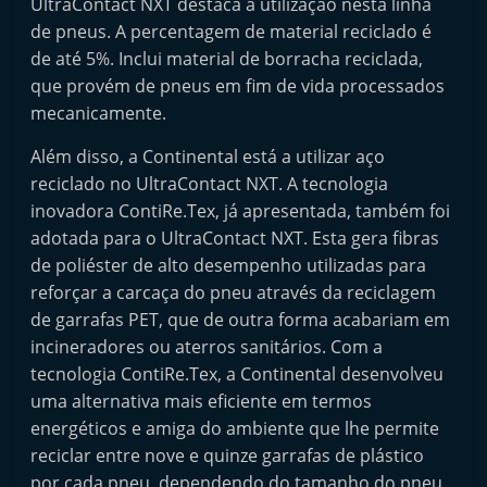
UltraContact NXT destaca a utilização nesta linha
i
de pneus. A percentagem de material reciclado é
d
de até 5%. Inclui material de borracha reciclada,
o
que provém de pneus em fim de vida processados
s
mecanicamente.
Além disso, a Continental está a utilizar aço
reciclado no UltraContact NXT. A tecnologia
inovadora ContiRe.Tex, já apresentada, também foi
adotada para o UltraContact NXT. Esta gera fibras
de poliéster de alto desempenho utilizadas para
reforçar a carcaça do pneu através da reciclagem
de garrafas PET, que de outra forma acabariam em
incineradores ou aterros sanitários. Com a
tecnologia ContiRe.Tex, a Continental desenvolveu
uma alternativa mais eficiente em termos
energéticos e amiga do ambiente que lhe permite
reciclar entre nove e quinze garrafas de plástico
por cada pneu, dependendo do tamanho do pneu.