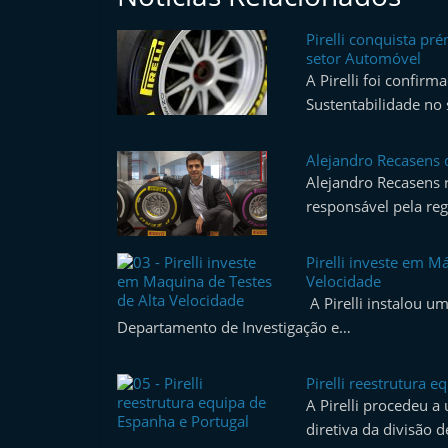
i
Pirelli conquista pr
d
setor Automóvel
o
A Pirelli foi confir
s
Sustentabilidade no
Alejandro Recasens de
Alejandro Recasens
responsável pela re
Pirelli investe em M
Velocidade
A Pirelli instalou 
Departamento de Investigação e…
Pirelli reestrutura 
A Pirelli procedeu a
diretiva da divisão 