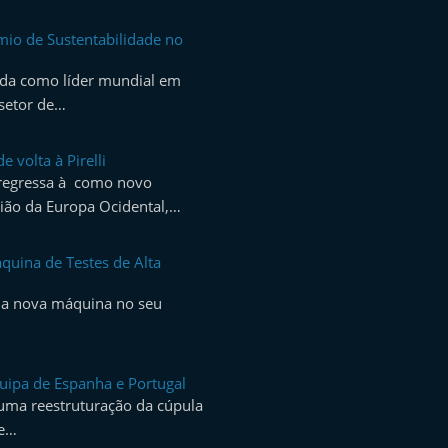
émio de Sustentabilidade no
mada como líder mundial em
 setor de…
 volta à Pirelli
 regressa à como novo
gião da Europa Ocidental,…
áquina de Testes de Alta
uma nova máquina no seu
equipa de Espanha e Portugal
 uma reestruturação da cúpula
de…