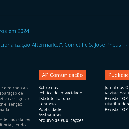
uros em 2024
acionalização Aftermarket”, Cometil e S. José Pneus
→
AP Comunicação
Publica
Sobre nós
Jornal das O
te dedicada ao
Política de Privacidade
Revista dos
eparação de
Estatuto Editorial
Revista TOP
jetivo assegurar
Contacto
Distribuidor
or e isenção
Publicidade
Revista TOP 
market.
Assinaturas
os termos da Lei
Arquivo de Publicações
itorial, tendo