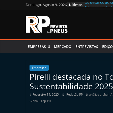
Skip
Domingo, Agosto 9, 2026
Últimas:
Os desafios do s
to
Bridgestone tes
Pneus de Verão:
content
Continental lemb
“Estamos no loca
Revista
dos
EMPRESAS
MERCADO
ENTREVISTAS
EDIÇÕ
Pneus
Empresas
Pirelli destacada no 
R
e
Sustentabilidade 2025
v
,
Fevereiro 14, 2025
Redação RP
análise global
A
i
,
Global
Top 1%
s
t