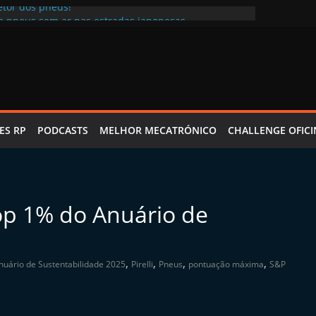
etor dos pneus!
ta pneus sem ar nas estradas japonesas
 Tecnologia adaptada ao clima português
ra cuidados antes de viajar
l certo para crescer de forma sustentável”, Nex Tyres
ES RP
PODCASTS
MELHOR MECATRÓNICO
CHALLENGE OFICI
Top 1% do Anuário de
,
,
,
,
nuário de Sustentabilidade 2025
Pirelli
Pneus
pontuação máxima
S&P