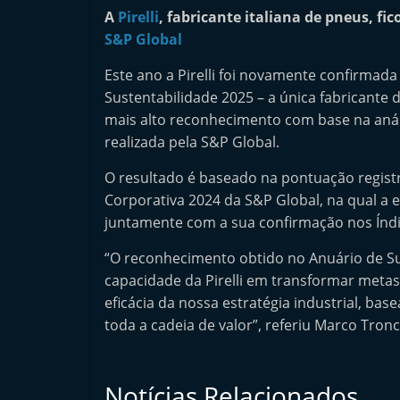
n
A
Pirelli
, fabricante italiana de pneus, fi
e
S&P Global
u
Este ano a Pirelli foi novamente confirmad
s
Sustentabilidade 2025 – a única fabricante d
e
mais alto reconhecimento com base na anál
s
realizada pela S&P Global.
e
O resultado é baseado na pontuação registra
r
Corporativa 2024 da S&P Global, na qual a
v
juntamente com a sua confirmação nos Índi
i
“O reconhecimento obtido no Anuário de Su
ç
capacidade da Pirelli em transformar meta
o
eficácia da nossa estratégia industrial, b
s
toda a cadeia de valor”, referiu Marco Tronch
r
á
p
Notícias Relacionados