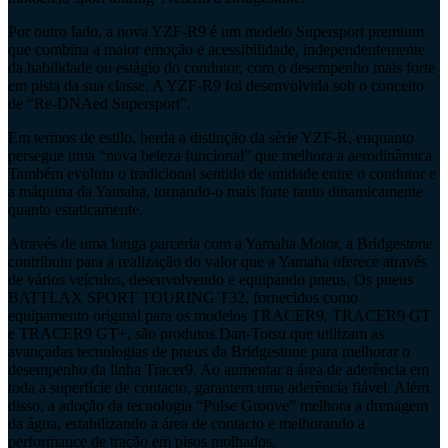
Por outro lado, a nova YZF-R9 é um modelo Supersport premium
que combina a maior emoção e acessibilidade, independentemente
da habilidade ou estágio do condutor, com o desempenho mais forte
em pista da sua classe. A YZF-R9 foi desenvolvida sob o conceito
de “Re-DNAed Supersport”.
Em termos de estilo, herda a distinção da série YZF-R, enquanto
persegue uma “nova beleza funcional” que melhora a aerodinâmica.
Também evoluiu o tradicional sentido de unidade entre o condutor e
a máquina da Yamaha, tornando-o mais forte tanto dinamicamente
quanto estaticamente.
Através de uma longa parceria com a Yamaha Motor, a Bridgestone
contribuiu para a realização do valor que a Yamaha oferece através
de vários veículos, desenvolvendo e equipando pneus. Os pneus
BATTLAX SPORT TOURING T32, fornecidos como
equipamento original para os modelos TRACER9, TRACER9 GT
e TRACER9 GT+, são produtos Dan-Totsu que utilizam as
avançadas tecnologias de pneus da Bridgestone para melhorar o
desempenho da linha Tracer9. Ao aumentar a área de aderência em
toda a superfície de contacto, garantem uma aderência fiável. Além
disso, a adoção da tecnologia “Pulse Groove” melhora a drenagem
da água, estabilizando a área de contacto e melhorando a
performance de tração em pisos molhados.