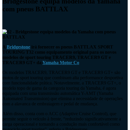
Bridgestone equipa modelos da Yamaha
com pneus BATTLAX
A
Bridgestone
irá fornecer os pneus BATTLAX SPORT
TOURING T32 como equipamento original para os novos
modelos de sport touring TRACER9, TRACER9 GT e
TRACER9 GT+ da
Yamaha Motor Co
Os modelos TRACER9, TRACER9 GT e TRACER9 GT+ são
motos de sport touring que combinam alta performance desportiva
com funcionalidade prática. Notavelmente, a TRACER9 GT+, o
modelo topo de gama da categoria touring da Yamaha, é agora
equipada com uma transmissão automática Y-AMT (Yamaha
Automated Transmission) que elimina a necessidade de operações
com a alavanca de embraiagem e pedal de mudança.
Além disso, conta com o ACC (Adaptive Cruise Control), que
permite seguir o veículo à frente, “reduzindo significativamente a
carga operacional e tornando a condução mais confortável como
motociclo sport touring”, referiu a Bridgestone.