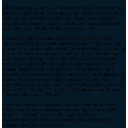
Adicionalmente, ao otimizar a estrutura interna, foi aperfeiçoado o
sentido de aderência em vários tipos de pavimentos, sejam secos ou
molhados, melhorando a estabilidade e resistência ao desgaste
necessária para viagens longas, e contribuindo para o desempenho
do modelo em curvas através da melhoria da aderência.
O mesmo se aplica aos pneus BATTLAX RACING STREET
RS11 para a YZF-R9, que também são produtos “Dan-Totsu” que
aplicam as tecnologias cultivadas através de atividades no mundo do
desporto motorizado a produtos comerciais. Estes pneus adotam
desenhos de padrão que aumentam a rigidez da área de contacto e
otimizam o equilíbrio de rigidez do piso, aumentando a área de
contacto quando a moto está inclinada. “Isto proporciona uma
excelente performance de aderência em curvas e um manuseamento
preciso, especialmente em condições secas, procurando um
desempenho desportivo e dinâmico em estradas públicas”, explicou.
Através destes produtos “Dan-Totsu”, a Bridgestone contribui para
o desempenho da nova YZF-R9.
Utilizando o desporto motorizado como um “laboratório móvel”, a
Bridgestone continua a aperfeiçoar as tecnologias em condições
extremas, evoluindo e conectando essa inovação ao
desenvolvimento de pneus de substituição para o futuro sob o
conceito “Do Circuito para a Rua”.