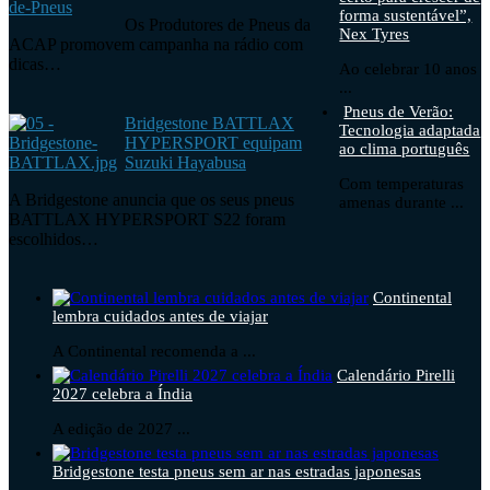
forma sustentável”,
Os Produtores de Pneus da
Nex Tyres
ACAP promovem campanha na rádio com
dicas…
Ao celebrar 10 anos
...
Pneus de Verão:
Bridgestone BATTLAX
Tecnologia adaptada
HYPERSPORT equipam
ao clima português
Suzuki Hayabusa
Com temperaturas
A Bridgestone anuncia que os seus pneus
amenas durante ...
BATTLAX HYPERSPORT S22 foram
escolhidos…
Continental
lembra cuidados antes de viajar
A Continental recomenda a ...
Calendário Pirelli
2027 celebra a Índia
A edição de 2027 ...
Bridgestone testa pneus sem ar nas estradas japonesas