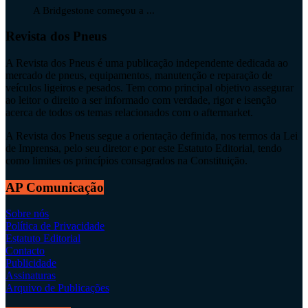
A Bridgestone começou a ...
Revista dos Pneus
A Revista dos Pneus é uma publicação independente dedicada ao
mercado de pneus, equipamentos, manutenção e reparação de
veículos ligeiros e pesados. Tem como principal objetivo assegurar
ao leitor o direito a ser informado com verdade, rigor e isenção
acerca de todos os temas relacionados com o aftermarket.
A Revista dos Pneus segue a orientação definida, nos termos da Lei
de Imprensa, pelo seu diretor e por este Estatuto Editorial, tendo
como limites os princípios consagrados na Constituição.
AP Comunicação
Sobre nós
Política de Privacidade
Estatuto Editorial
Contacto
Publicidade
Assinaturas
Arquivo de Publicações