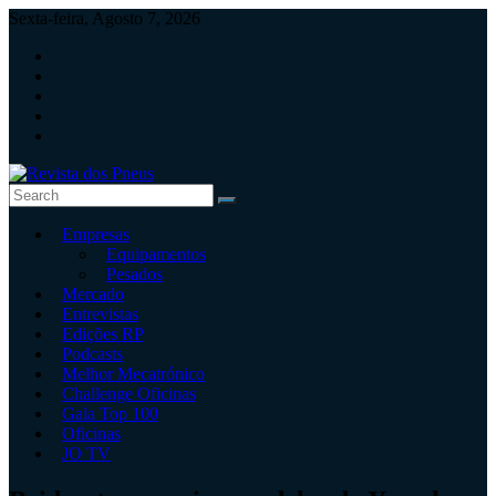
Skip
Sexta-feira, Agosto 7, 2026
to
content
Revista
Empresas
dos
Equipamentos
Pneus
Pesados
Mercado
Revista
Entrevistas
independente
Edições RP
de
Podcasts
pneus
Melhor Mecatrónico
e
Challenge Oficinas
serviços
Gala Top 100
rápidos
Oficinas
JO TV