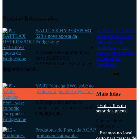
Notícias Relacionados
BATTLAX HYPERSPORT
←
KENDA Europe
S23 a nova aposta da
reforça equipa com
Bridgestone
Sabrina Kühl
Trelleborg Tyres
A Bridgestone apresentou o
explica importância
novo BATTLAX
das soluções
HYPERSPORT S23, o pneu
integradas
→
desportivo radial…
PUB
YART Yamaha EWC sobe ao
pódio com pneus Bridgestone
Mais lidas
A Bridgestone acaba de
Os desafios do
anunciar que a empresa apoiou
setor dos pneus!
a equipa que…
O mercado do
comércio ...
Produtores de Pneus da ACAP
“Estamos no local
promovem campanha
certo para crescer de