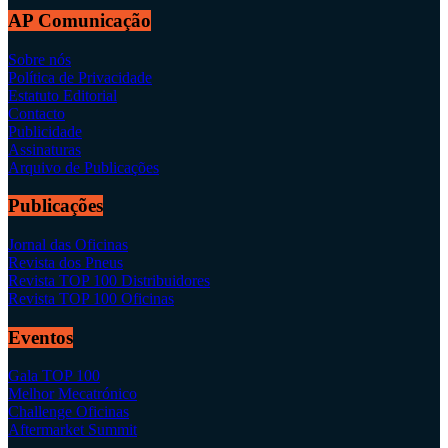
AP Comunicação
Sobre nós
Política de Privacidade
Estatuto Editorial
Contacto
Publicidade
Assinaturas
Arquivo de Publicações
Publicações
Jornal das Oficinas
Revista dos Pneus
Revista TOP 100 Distribuidores
Revista TOP 100 Oficinas
Eventos
Gala TOP 100
Melhor Mecatrónico
Challenge Oficinas
Aftermarket Summit