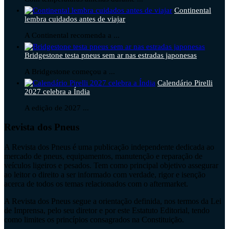
Continental
lembra cuidados antes de viajar
A Continental recomenda a ...
Bridgestone testa pneus sem ar nas estradas japonesas
A Bridgestone começou a ...
Calendário Pirelli
2027 celebra a Índia
A edição de 2027 ...
Revista dos Pneus
A Revista dos Pneus é uma publicação independente dedicada ao
mercado de pneus, equipamentos, manutenção e reparação de
veículos ligeiros e pesados. Tem como principal objetivo assegurar
ao leitor o direito a ser informado com verdade, rigor e isenção
acerca de todos os temas relacionados com o aftermarket.
A Revista dos Pneus segue a orientação definida, nos termos da Lei
de Imprensa, pelo seu diretor e por este Estatuto Editorial, tendo
como limites os princípios consagrados na Constituição.