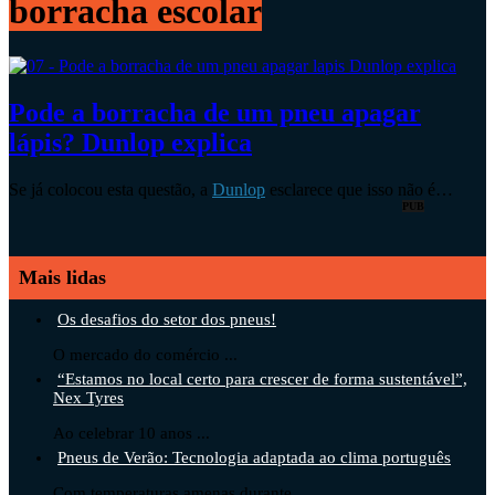
borracha escolar
Pode a borracha de um pneu apagar
lápis? Dunlop explica
Se já colocou esta questão, a
Dunlop
esclarece que isso não é…
PUB
Mais lidas
Os desafios do setor dos pneus!
O mercado do comércio ...
“Estamos no local certo para crescer de forma sustentável”,
Nex Tyres
Ao celebrar 10 anos ...
Pneus de Verão: Tecnologia adaptada ao clima português
Com temperaturas amenas durante ...