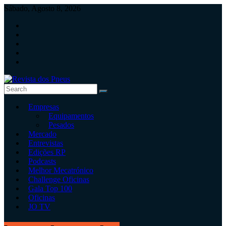
Skip
Sábado, Agosto 8, 2026
to
content
Revista
Empresas
dos
Equipamentos
Pneus
Pesados
Mercado
Revista
Entrevistas
independente
Edições RP
de
Podcasts
pneus
Melhor Mecatrónico
e
Challenge Oficinas
serviços
Gala Top 100
rápidos
Oficinas
JO TV