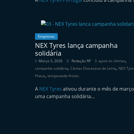
A
NEX Tyres Portugal
concluiu a campanha s
i
n
d
e
Empresas
p
NEX Tyres lança campanha
e
solidária
n
,
Março 3, 2026
Redação RP
apoio às vítimas
d
,
,
campanha solidária
Cáritas Diocesana de Leiria
NEX Tyre
e
,
Pneus
tempestade Kristin
n
A
NEX Tyres
ativou durante o mês de março
t
uma campanha solidária…
e
d
e
p
n