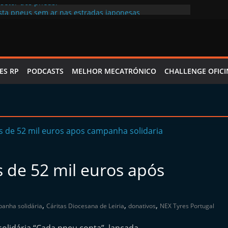
 setor dos pneus!
sta pneus sem ar nas estradas japonesas
: Tecnologia adaptada ao clima português
mbra cuidados antes de viajar
cal certo para crescer de forma sustentável”, Nex Tyres
ES RP
PODCASTS
MELHOR MECATRÓNICO
CHALLENGE OFICI
 de 52 mil euros após
,
,
,
anha solidária
Cáritas Diocesana de Leiria
donativos
NEX Tyres Portugal