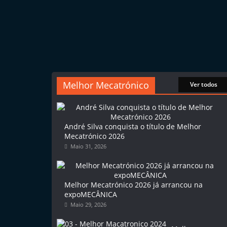
e
u
s
e
s
e
Melhor Mecatrónico
Ver todos
r
v
i
André Silva conquista o título de Melhor
Mecatrónico 2026
ç
Maio 31, 2026
o
s
r
Melhor Mecatrónico 2026 já arrancou na
á
expoMECÂNICA
Maio 29, 2026
p
i