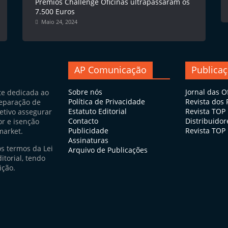
Prémios Challenge Oficinas ultrapassaram os
7.500 Euros
Maio 24, 2024
AP Comunicação
Publica
Sobre nós
Jornal das O
te dedicada ao
Política de Privacidade
Revista dos
eparação de
Estatuto Editorial
Revista TOP
jetivo assegurar
Contacto
Distribuidor
or e isenção
Publicidade
Revista TOP 
market.
Assinaturas
os termos da Lei
Arquivo de Publicações
itorial, tendo
ição.