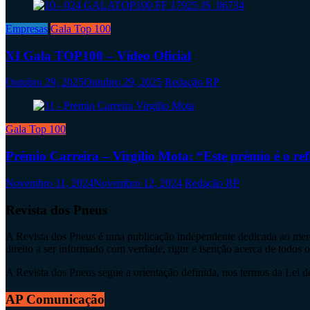
Empresas
Gala Top 100
XI Gala TOP100 – Vídeo Oficial
Outubro 29, 2025
Outubro 29, 2025
Redação RP
Gala Top 100
Prémio Carreira – Virgílio Mota: “Este prémio é o re
Novembro 11, 2024
Novembro 12, 2024
Redação RP
Revista dos Pneus
A Revista dos Pneus é uma publicação independente dedicada ao merca
direito a ser informado com verdade, rigor e isenção acerca de todos 
A Revista dos Pneus segue a orientação definida, nos termos da Lei de 
AP Comunicação