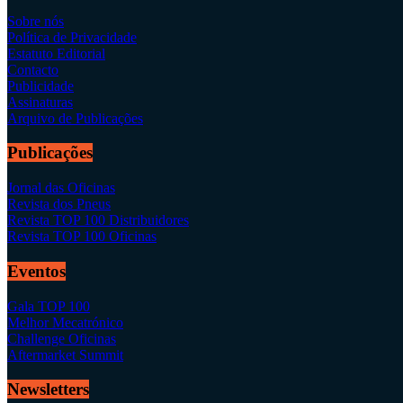
Sobre nós
Política de Privacidade
Estatuto Editorial
Contacto
Publicidade
Assinaturas
Arquivo de Publicações
Publicações
Jornal das Oficinas
Revista dos Pneus
Revista TOP 100 Distribuidores
Revista TOP 100 Oficinas
Eventos
Gala TOP 100
Melhor Mecatrónico
Challenge Oficinas
Aftermarket Summit
Newsletters