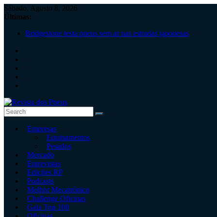
Skip
Sábado, Agosto 8, 2026
to
Últimas:
content
Bridgestone testa pneus sem ar nas estradas japonesas
Pneus de Verão: Tecnologia adaptada ao clima português
Continental lembra cuidados antes de viajar
“Estamos no local certo para crescer de forma sustentável”, N
Os desafios do setor dos pneus!
Revista
Empresas
dos
Equipamentos
Pneus
Pesados
Mercado
Revista
Entrevistas
independente
Edições RP
de
Podcasts
pneus
Melhor Mecatrónico
e
Challenge Oficinas
serviços
Gala Top 100
rápidos
Oficinas