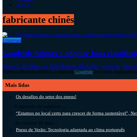
JO TV
fabricante chinês
Empresas
Goodride Solmax 1 adquire boas classifica
Março 5, 2024
Março 4, 2024
Redação RP
ADAC
,
avaliação
,
fabrica
Entre os diversos critérios, o pneu da
Goodride
teve boas avaliações
Mais lidas
Os desafios do setor dos pneus!
O mercado do comércio ...
“Estamos no local certo para crescer de forma sustentável”, Ne
Ao celebrar 10 anos ...
Pneus de Verão: Tecnologia adaptada ao clima português