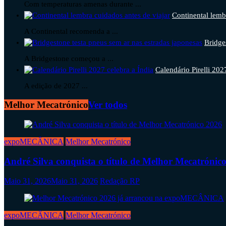
Com temperaturas amenas durante ...
Continental lemb
A Continental recomenda a ...
Bridge
A Bridgestone começou a ...
Calendário Pirelli 202
A edição de 2027 ...
Melhor Mecatrónico
Ver todos
expoMECÂNICA
Melhor Mecatrónico
André Silva conquista o título de Melhor Mecatrónic
Maio 31, 2026
Maio 31, 2026
Redação RP
expoMECÂNICA
Melhor Mecatrónico