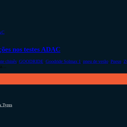
ções nos testes ADAC
nte chinês
,
GOODRIDE
,
Goodride Solmax 1
,
pneu de verão
,
Pneus
,
Z
 na…
x Tyres