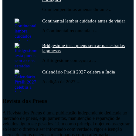
Com temperaturas amenas durante ...
Continental lembra cuidados antes de viajar
A Continental recomenda a ...
Bridgestone testa pneus sem ar nas estradas
japonesas
A Bridgestone começou a ...
Calendário Pirelli 2027 celebra a Índia
A edição de 2027 ...
Revista dos Pneus
A Revista dos Pneus é uma publicação independente dedicada ao
mercado de pneus, equipamentos, manutenção e reparação de
veículos ligeiros e pesados. Tem como principal objetivo assegurar
ao leitor o direito a ser informado com verdade, rigor e isenção
acerca de todos os temas relacionados com o aftermarket.