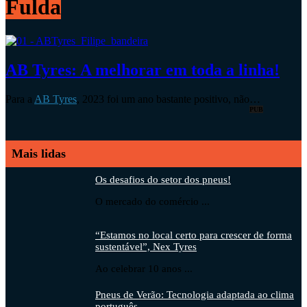
Fulda
AB Tyres: A melhorar em toda a linha!
Para a
AB Tyres
, 2023 foi um ano bastante positivo, não…
PUB
Mais lidas
Os desafios do setor dos pneus!
O mercado do comércio ...
“Estamos no local certo para crescer de forma
sustentável”, Nex Tyres
Ao celebrar 10 anos ...
Pneus de Verão: Tecnologia adaptada ao clima
português