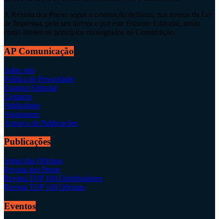
A Revista dos Pneus segue a orientação definida, nos termos da Lei
de Imprensa, pelo seu diretor e por este Estatuto Editorial, tendo
como limites os princípios consagrados na Constituição.
AP Comunicação
Sobre nós
Política de Privacidade
Estatuto Editorial
Contacto
Publicidade
Assinaturas
Arquivo de Publicações
Publicações
Jornal das Oficinas
Revista dos Pneus
Revista TOP 100 Distribuidores
Revista TOP 100 Oficinas
Eventos