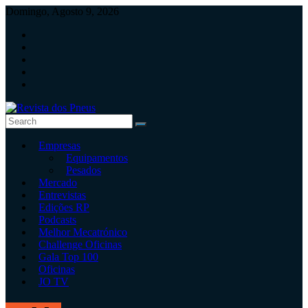
Skip
Domingo, Agosto 9, 2026
to
content
Revista
Empresas
dos
Equipamentos
Pneus
Pesados
Mercado
Revista
Entrevistas
independente
Edições RP
de
Podcasts
pneus
Melhor Mecatrónico
e
Challenge Oficinas
serviços
Gala Top 100
rápidos
Oficinas
JO TV