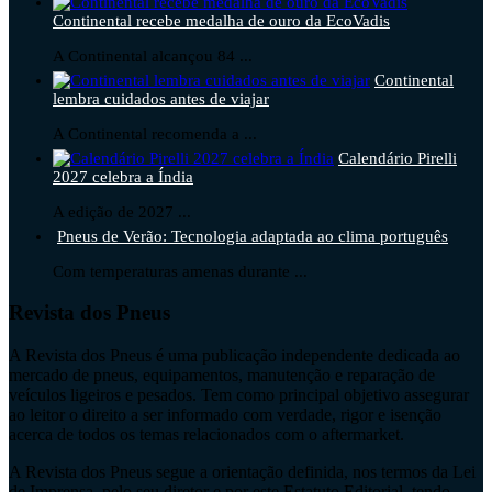
Continental recebe medalha de ouro da EcoVadis
A Continental alcançou 84 ...
Continental
lembra cuidados antes de viajar
A Continental recomenda a ...
Calendário Pirelli
2027 celebra a Índia
A edição de 2027 ...
Pneus de Verão: Tecnologia adaptada ao clima português
Com temperaturas amenas durante ...
Revista dos Pneus
A Revista dos Pneus é uma publicação independente dedicada ao
mercado de pneus, equipamentos, manutenção e reparação de
veículos ligeiros e pesados. Tem como principal objetivo assegurar
ao leitor o direito a ser informado com verdade, rigor e isenção
acerca de todos os temas relacionados com o aftermarket.
A Revista dos Pneus segue a orientação definida, nos termos da Lei
de Imprensa, pelo seu diretor e por este Estatuto Editorial, tendo