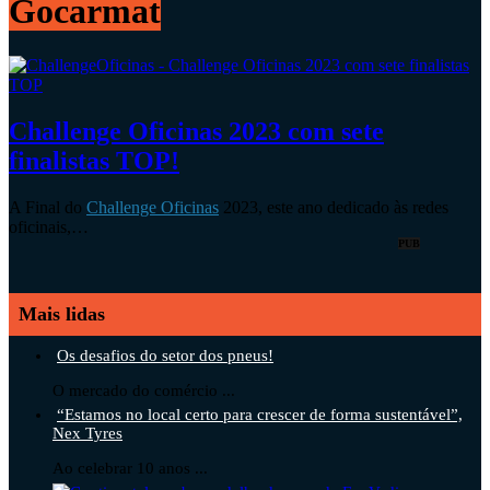
Gocarmat
Challenge Oficinas 2023 com sete
finalistas TOP!
A Final do
Challenge Oficinas
2023, este ano dedicado às redes
oficinais,…
PUB
Mais lidas
Os desafios do setor dos pneus!
O mercado do comércio ...
“Estamos no local certo para crescer de forma sustentável”,
Nex Tyres
Ao celebrar 10 anos ...