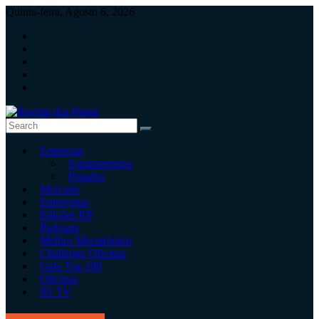
Skip
Quinta-feira, Agosto 6, 2026
to
content
Revista
Empresas
dos
Equipamentos
Pneus
Pesados
Mercado
Revista
Entrevistas
independente
Edições RP
de
Podcasts
pneus
Melhor Mecatrónico
e
Challenge Oficinas
serviços
Gala Top 100
rápidos
Oficinas
JO TV