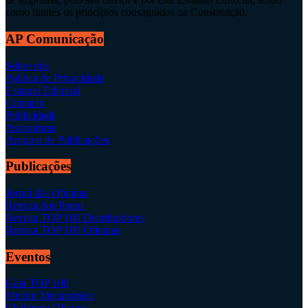
como limites os princípios consagrados na Constituição.
AP Comunicação
Sobre nós
Política de Privacidade
Estatuto Editorial
Contacto
Publicidade
Assinaturas
Arquivo de Publicações
Publicações
Jornal das Oficinas
Revista dos Pneus
Revista TOP 100 Distribuidores
Revista TOP 100 Oficinas
Eventos
Gala TOP 100
Melhor Mecatrónico
Challenge Oficinas