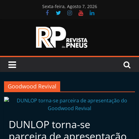
Skip
Sexta-feira, Agosto 7, 2026
to
content
Revista
dos
Pneus
Goodwood Revival
R
e
v
DUNLOP torna-se
i
parceira de apresentação
s