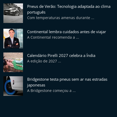
p
Pneus de Verão: Tecnologia adaptada ao clima
n
português
e
Com temperaturas amenas durante ...
u
s
Continental lembra cuidados antes de viajar
A Continental recomenda a ...
e
s
e
Calendário Pirelli 2027 celebra a Índia
r
A edição de 2027 ...
v
i
Bridgestone testa pneus sem ar nas estradas
ç
japonesas
o
A Bridgestone começou a ...
s
r
á