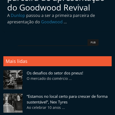
t
do Goodwood Revival
a
A
Dunlop
passou a ser a primeira parceira de
i
apresentação do
Goodwood
…
n
d
e
PUB
p
e
n
Mais lidas
d
Os desafios do setor dos pneus!
e
O mercado do comércio ...
n
t
e
“Estamos no local certo para crescer de forma
sustentável”, Nex Tyres
d
Ao celebrar 10 anos ...
e