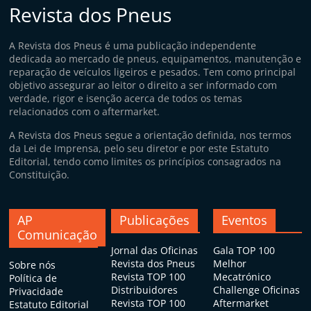
p
Revista dos Pneus
i
d
A Revista dos Pneus é uma publicação independente
dedicada ao mercado de pneus, equipamentos, manutenção e
o
reparação de veículos ligeiros e pesados. Tem como principal
s
objetivo assegurar ao leitor o direito a ser informado com
verdade, rigor e isenção acerca de todos os temas
relacionados com o aftermarket.
A Revista dos Pneus segue a orientação definida, nos termos
da Lei de Imprensa, pelo seu diretor e por este Estatuto
Editorial, tendo como limites os princípios consagrados na
Constituição.
AP
Publicações
Eventos
Comunicação
Jornal das Oficinas
Gala TOP 100
Revista dos Pneus
Melhor
Sobre nós
Revista TOP 100
Mecatrónico
Política de
Distribuidores
Challenge Oficinas
Privacidade
Revista TOP 100
Aftermarket
Estatuto Editorial