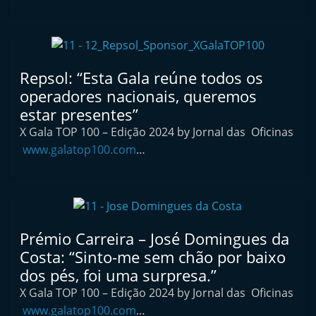
n
e
u
s
Repsol: “Esta Gala reúne todos os
e
operadores nacionais, queremos
s
estar presentes”
e
X Gala TOP 100 – Edição 2024 by Jornal das Oficinas
r
www.galatop100.com
…
v
i
ç
o
Prémio Carreira – José Domingues da
s
Costa: “Sinto-me sem chão por baixo
r
dos pés, foi uma surpresa.”
á
X Gala TOP 100 – Edição 2024 by Jornal das Oficinas
p
www.galatop100.com
…