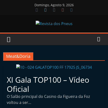
Skip
Domingo, Agosto 9, 2026
to
content
Revista
dos
Pneus
Meat&Doria
R
XI Gala TOP100 – Vídeo
e
v
Oficial
i
O Salão principal do Casino da Figueira da Foz
s
voltou a ser…
t