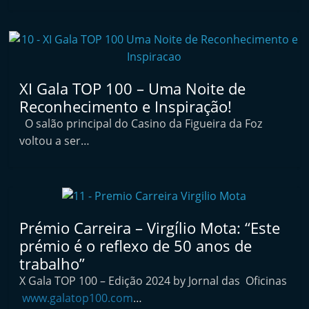
a
i
n
d
XI Gala TOP 100 – Uma Noite de
e
Reconhecimento e Inspiração!
p
O salão principal do Casino da Figueira da Foz
e
voltou a ser…
n
d
e
n
t
Prémio Carreira – Virgílio Mota: “Este
e
prémio é o reflexo de 50 anos de
trabalho”
d
X Gala TOP 100 – Edição 2024 by Jornal das Oficinas
e
www.galatop100.com
…
p