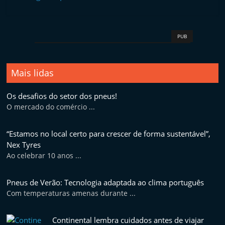
i
d
o
PUB
s
Mais lidas
Os desafios do setor dos pneus!
O mercado do comércio ...
“Estamos no local certo para crescer de forma sustentável”,
Nex Tyres
Ao celebrar 10 anos ...
Pneus de Verão: Tecnologia adaptada ao clima português
Com temperaturas amenas durante ...
Continental lembra cuidados antes de viajar