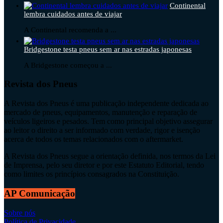
Continental
lembra cuidados antes de viajar
A Continental recomenda a ...
Bridgestone testa pneus sem ar nas estradas japonesas
A Bridgestone começou a ...
Revista dos Pneus
A Revista dos Pneus é uma publicação independente dedicada ao
mercado de pneus, equipamentos, manutenção e reparação de
veículos ligeiros e pesados. Tem como principal objetivo assegurar
ao leitor o direito a ser informado com verdade, rigor e isenção
acerca de todos os temas relacionados com o aftermarket.
A Revista dos Pneus segue a orientação definida, nos termos da Lei
de Imprensa, pelo seu diretor e por este Estatuto Editorial, tendo
como limites os princípios consagrados na Constituição.
AP Comunicação
Sobre nós
Política de Privacidade