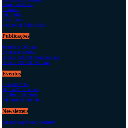
Estatuto Editorial
Contacto
Publicidade
Assinaturas
Arquivo de Publicações
Publicações
Jornal das Oficinas
Revista dos Pneus
Revista TOP 100 Distribuidores
Revista TOP 100 Oficinas
Eventos
Gala TOP 100
Melhor Mecatrónico
Challenge Oficinas
Aftermarket Summit
Newsletters
Subscreva a nossa Newsletter