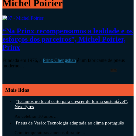
Michel Poirier
“Na Prinx recompensamos a lealdade e os
esforços dos parceiros”, Michel Poirier,
Prinx
Fundada em 1976, a
Prinx Chengshan
é um fabricante de pneus
moderno…
PUB
Mais lidas
“Estamos no local certo para crescer de forma sustentável”,
Nex Tyres
Ao celebrar 10 anos ...
Pneus de Verão: Tecnologia adaptada ao clima português
Com temperaturas amenas durante ...