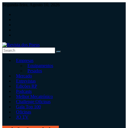
Skip
Segunda-feira, Agosto 10, 2026
to
content
Revista
Empresas
dos
Equipamentos
Pneus
Pesados
Mercado
Revista
Entrevistas
independente
Edições RP
de
Podcasts
pneus
Melhor Mecatrónico
e
Challenge Oficinas
serviços
Gala Top 100
rápidos
Oficinas
JO TV