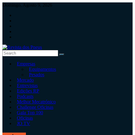
Skip
Domingo, Agosto 9, 2026
to
content
Revista
Empresas
dos
Equipamentos
Pneus
Pesados
Mercado
Revista
Entrevistas
independente
Edições RP
de
Podcasts
pneus
Melhor Mecatrónico
e
Challenge Oficinas
serviços
Gala Top 100
rápidos
Oficinas
JO TV