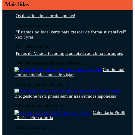
Mais lidas
Os desafios do setor dos pneus!
O mercado do comércio ...
“Estamos no local certo para crescer de forma sustentável”,
Nex Tyres
Ao celebrar 10 anos ...
Pneus de Verão: Tecnologia adaptada ao clima português
Com temperaturas amenas durante ...
Continental
lembra cuidados antes de viajar
A Continental recomenda a ...
Bridgestone testa pneus sem ar nas estradas japonesas
A Bridgestone começou a ...
Calendário Pirelli
2027 celebra a Índia
A edição de 2027 ...