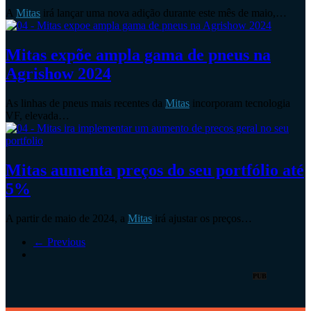
A
Mitas
irá lançar uma nova adição durante este mês de maio,…
Mitas expõe ampla gama de pneus na
Agrishow 2024
As linhas de pneus mais recentes da
Mitas
incorporam tecnologia
VF, elevada…
Mitas aumenta preços do seu portfólio até
5%
A partir de maio de 2024, a
Mitas
irá ajustar os preços…
← Previous
PUB