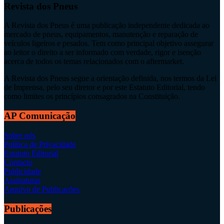
Revista dos Pneus
A Revista dos Pneus é uma publicação independente dedicada ao
mercado de pneus, equipamentos, manutenção e reparação de
veículos ligeiros e pesados. Tem como principal objetivo assegurar
ao leitor o direito a ser informado com verdade, rigor e isenção
acerca de todos os temas relacionados com o aftermarket.
A Revista dos Pneus segue a orientação definida, nos termos da Lei
de Imprensa, pelo seu diretor e por este Estatuto Editorial, tendo
como limites os princípios consagrados na Constituição.
AP Comunicação
Sobre nós
Política de Privacidade
Estatuto Editorial
Contacto
Publicidade
Assinaturas
Arquivo de Publicações
Publicações