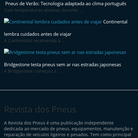
Pneus de Verão: Tecnologia adaptada ao clima português
n
Com temperaturas amenas durante ...
e
u
Continental
s
lembra cuidados antes de viajar
e
A Continental recomenda a ...
s
e
Bridgestone testa pneus sem ar nas estradas japonesas
r
A Bridgestone começou a ...
v
i
ç
o
Revista dos Pneus
s
r
A Revista dos Pneus é uma publicação independente
á
dedicada ao mercado de pneus, equipamentos, manutenção e
p
reparação de veículos ligeiros e pesados. Tem como principal