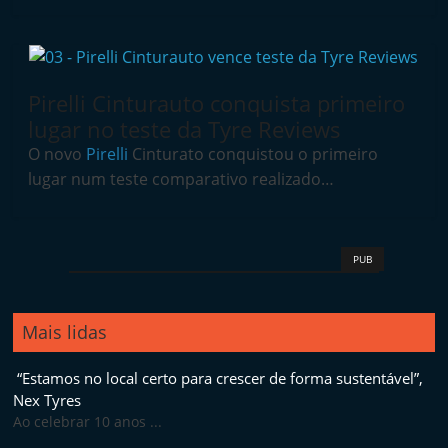
a
i
n
Pirelli Cinturauto conquista primeiro
d
lugar no teste da Tyre Reviews
e
O novo
Pirelli
Cinturato conquistou o primeiro
p
lugar num teste comparativo realizado…
e
n
d
PUB
e
n
t
Mais lidas
e
“Estamos no local certo para crescer de forma sustentável”,
d
Nex Tyres
e
Ao celebrar 10 anos ...
p