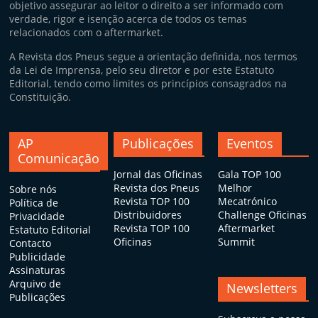
objetivo assegurar ao leitor o direito a ser informado com
i
verdade, rigor e isenção acerca de todos os temas
d
relacionados com o aftermarket.
o
A Revista dos Pneus segue a orientação definida, nos termos
s
da Lei de Imprensa, pelo seu diretor e por este Estatuto
Editorial, tendo como limites os princípios consagrados na
Constituição.
AP
Publicações
Eventos
Comunicação
Jornal das Oficinas
Gala TOP 100
Revista dos Pneus
Melhor
Sobre nós
Revista TOP 100
Mecatrónico
Política de
Distribuidores
Challenge Oficinas
Privacidade
Revista TOP 100
Aftermarket
Estatuto Editorial
Oficinas
Summit
Contacto
Publicidade
Assinaturas
Arquivo de
Newsletters
Publicações