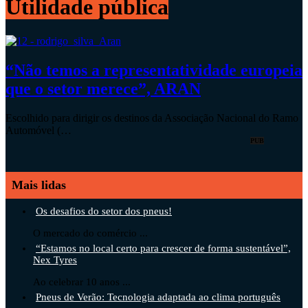
Utilidade pública
“Não temos a representatividade europeia
que o setor merece”, ARAN
Escolhido para dirigir os destinos da Associação Nacional do Ramo
Automóvel (…
PUB
Mais lidas
Os desafios do setor dos pneus!
O mercado do comércio ...
“Estamos no local certo para crescer de forma sustentável”,
Nex Tyres
Ao celebrar 10 anos ...
Pneus de Verão: Tecnologia adaptada ao clima português