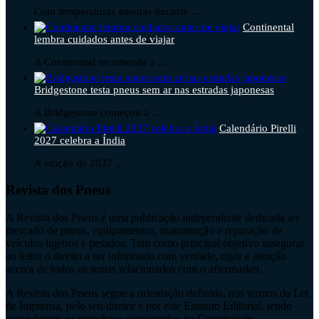
Com temperaturas amenas durante ...
Continental
lembra cuidados antes de viajar
A Continental recomenda a ...
Bridgestone testa pneus sem ar nas estradas japonesas
A Bridgestone começou a ...
Calendário Pirelli
2027 celebra a Índia
A edição de 2027 ...
Revista dos Pneus
A Revista dos Pneus é uma publicação independente dedicada ao
mercado de pneus, equipamentos, manutenção e reparação de
veículos ligeiros e pesados. Tem como principal objetivo assegurar
ao leitor o direito a ser informado com verdade, rigor e isenção
acerca de todos os temas relacionados com o aftermarket.
A Revista dos Pneus segue a orientação definida, nos termos da Lei
de Imprensa, pelo seu diretor e por este Estatuto Editorial, tendo
como limites os princípios consagrados na Constituição.