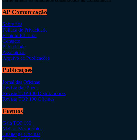
AP Comunicação
Sobre nós
Política de Privacidade
Estatuto Editorial
Contacto
Publicidade
Assinaturas
Arquivo de Publicações
Publicações
Jornal das Oficinas
Revista dos Pneus
Revista TOP 100 Distribuidores
Revista TOP 100 Oficinas
Eventos
Gala TOP 100
Melhor Mecatrónico
Challenge Oficinas
Aftermarket Summit