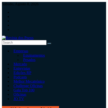
Skip
Sábado, Agosto 8, 2026
to
content
Revista
Empresas
dos
Equipamentos
Pneus
Pesados
Mercado
Revista
Entrevistas
independente
Edições RP
de
Podcasts
pneus
Melhor Mecatrónico
e
Challenge Oficinas
serviços
Gala Top 100
rápidos
Oficinas
JO TV