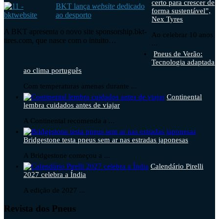
certo para crescer de
BKT lança
website
dedicado
forma sustentável”,
ao desporto
Nex Tyres
A BKT apresenta o novo site sponsorship.bkt-
Ao celebrar 10 anos
tires.com, que nasce com o intuito…
...
Pneus de Verão:
Tecnologia adaptada
ao clima português
Com temperaturas amenas durante ...
Continental
lembra cuidados antes de viajar
A Continental recomenda a ...
Bridgestone testa pneus sem ar nas estradas japonesas
A Bridgestone começou a ...
Calendário Pirelli
2027 celebra a Índia
A edição de 2027 ...
Revista dos Pneus