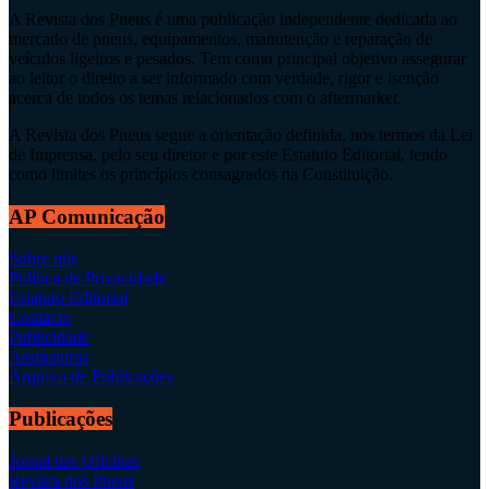
A Revista dos Pneus é uma publicação independente dedicada ao
mercado de pneus, equipamentos, manutenção e reparação de
veículos ligeiros e pesados. Tem como principal objetivo assegurar
ao leitor o direito a ser informado com verdade, rigor e isenção
acerca de todos os temas relacionados com o aftermarket.
A Revista dos Pneus segue a orientação definida, nos termos da Lei
de Imprensa, pelo seu diretor e por este Estatuto Editorial, tendo
como limites os princípios consagrados na Constituição.
AP Comunicação
Sobre nós
Política de Privacidade
Estatuto Editorial
Contacto
Publicidade
Assinaturas
Arquivo de Publicações
Publicações
Jornal das Oficinas
Revista dos Pneus