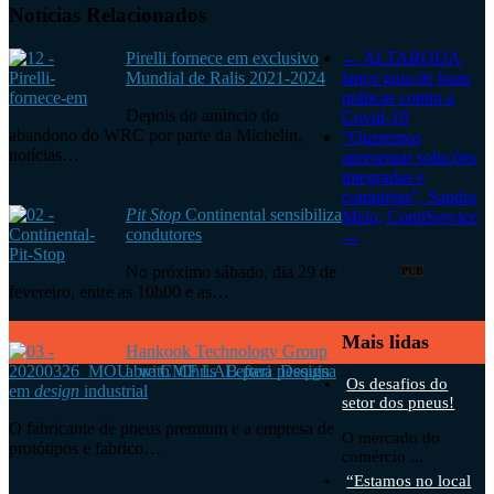
Notícias Relacionados
Pirelli fornece em exclusivo
←
ALTARODA
Mundial de Ralis 2021-2024
lança guia de boas
práticas contra a
Depois do anúncio do
Covid-19
abandono do WRC por parte da Michelin,
“Queremos
notícias…
apresentar soluções
integradas e
completas”, Sandra
Pit Stop
Continental sensibiliza
Melo, ContiService
condutores
→
No próximo sábado, dia 29 de
PUB
fevereiro, entre as 10h00 e as…
Mais lidas
Hankook Technology Group
abre CMF LAB para pesquisa
Os desafios do
em
design
industrial
setor dos pneus!
O fabricante de pneus premium e a empresa de
O mercado do
protótipos e fabrico…
comércio ...
“Estamos no local