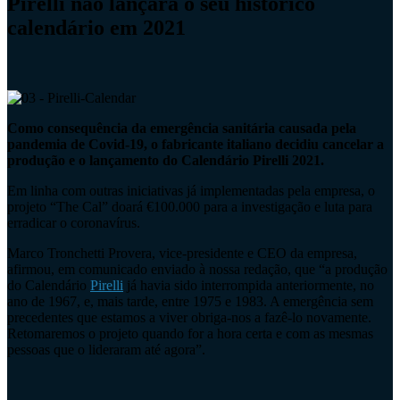
Pirelli não lançará o seu histórico
calendário em 2021
Como consequência da emergência sanitária causada pela
pandemia de Covid-19, o fabricante italiano decidiu cancelar a
produção e o lançamento do Calendário Pirelli 2021.
Em linha com outras iniciativas já implementadas pela empresa, o
projeto “The Cal” doará €100.000 para a investigação e luta para
erradicar o coronavírus.
Marco Tronchetti Provera, vice-presidente e CEO da empresa,
afirmou, em comunicado enviado à nossa redação, que “a produção
do Calendário
Pirelli
já havia sido interrompida anteriormente, no
ano de 1967, e, mais tarde, entre 1975 e 1983. A emergência sem
precedentes que estamos a viver obriga-nos a fazê-lo novamente.
Retomaremos o projeto quando for a hora certa e com as mesmas
pessoas que o lideraram até agora”.