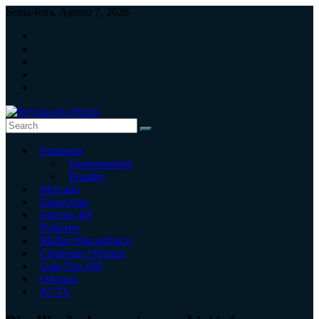
Skip
Sexta-feira, Agosto 7, 2026
to
content
Revista
Empresas
dos
Equipamentos
Pneus
Pesados
Mercado
Revista
Entrevistas
independente
Edições RP
de
Podcasts
pneus
Melhor Mecatrónico
e
Challenge Oficinas
serviços
Gala Top 100
rápidos
Oficinas
JO TV