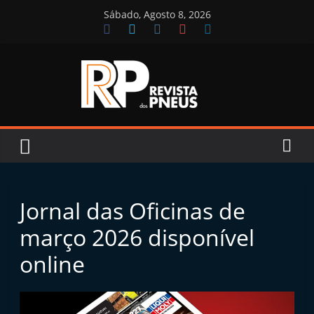
Skip
Sábado, Agosto 8, 2026
to
content
Revista
dos
Pneus
Jornal das Oficinas de
R
março 2026 disponível
e
online
v
i
s