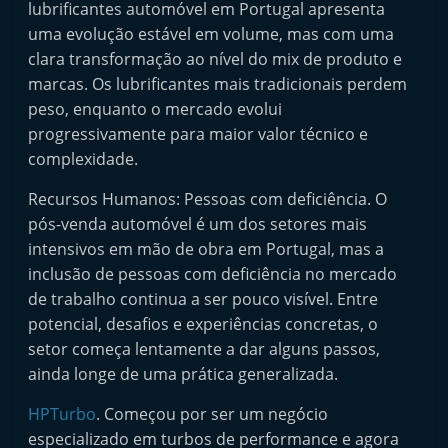
lubrificantes automóvel em Portugal apresenta
p
uma evolução estável em volume, mas com uma
n
clara transformação ao nível do mix de produto e
e
marcas. Os lubrificantes mais tradicionais perdem
u
peso, enquanto o mercado evolui
s
progressivamente para maior valor técnico e
e
complexidade.
s
Recursos Humanos: Pessoas com deficiência. O
e
pós-venda automóvel é um dos setores mais
r
intensivos em mão de obra em Portugal, mas a
v
inclusão de pessoas com deficiência no mercado
i
de trabalho continua a ser pouco visível. Entre
ç
potencial, desafios e experiências concretas, o
o
setor começa lentamente a dar alguns passos,
s
ainda longe de uma prática generalizada.
r
HPTurbo
. Começou por ser um negócio
á
especializado em turbos de performance e agora