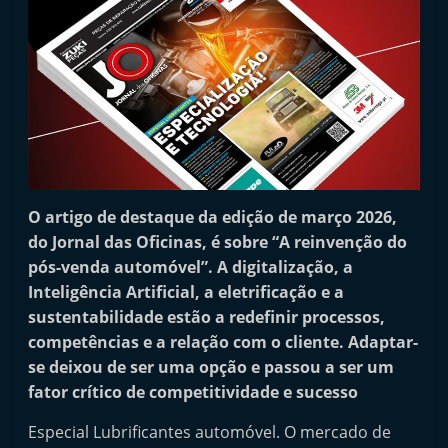
t
a
i
n
d
e
p
e
O artigo de destaque da edição de março 2026,
n
do Jornal das Oficinas, é sobre “A reinvenção do
d
pós-venda automóvel”. A digitalização, a
e
Inteligência Artificial, a eletrificação e a
sustentabilidade estão a redefinir processos,
n
competências e a relação com o cliente. Adaptar-
t
se deixou de ser uma opção e passou a ser um
e
fator crítico de competitividade e sucesso
d
e
Especial Lubrificantes automóvel. O mercado de