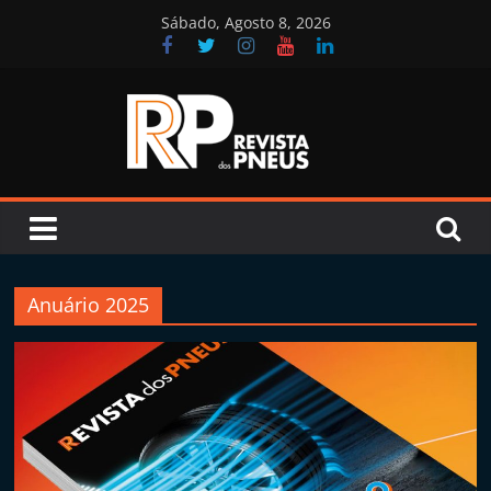
Skip
Sábado, Agosto 8, 2026
to
content
Revista
dos
Pneus
Anuário 2025
R
e
v
i
s