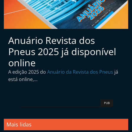
t
a
i
n
d
Anuário Revista dos
e
Pneus 2025 já disponível
p
online
e
n
A edição 2025 do
Anuário da Revista dos Pneus
já
d
está online,…
e
n
t
PUB
e
d
Mais lidas
e