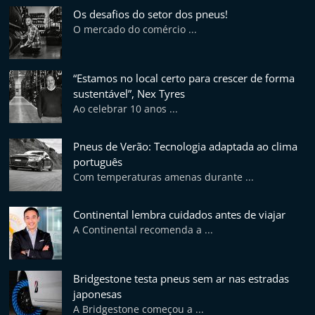
p
Os desafios do setor dos pneus!
n
O mercado do comércio ...
e
u
“Estamos no local certo para crescer de forma
s
sustentável”, Nex Tyres
e
Ao celebrar 10 anos ...
s
e
Pneus de Verão: Tecnologia adaptada ao clima
português
r
Com temperaturas amenas durante ...
v
i
Continental lembra cuidados antes de viajar
ç
A Continental recomenda a ...
o
s
Bridgestone testa pneus sem ar nas estradas
r
japonesas
á
A Bridgestone começou a ...