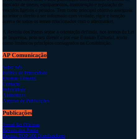
mercado de pneus, equipamentos, manutenção e reparação de
veículos ligeiros e pesados. Tem como principal objetivo assegurar
ao leitor o direito a ser informado com verdade, rigor e isenção
acerca de todos os temas relacionados com o aftermarket.
A Revista dos Pneus segue a orientação definida, nos termos da Lei
de Imprensa, pelo seu diretor e por este Estatuto Editorial, tendo
como limites os princípios consagrados na Constituição.
AP Comunicação
Sobre nós
Política de Privacidade
Estatuto Editorial
Contacto
Publicidade
Assinaturas
Arquivo de Publicações
Publicações
Jornal das Oficinas
Revista dos Pneus
Revista TOP 100 Distribuidores