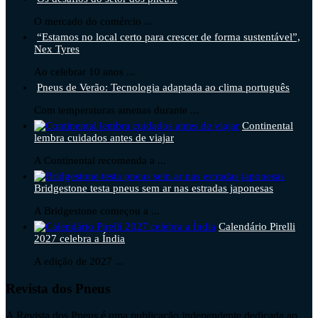
O mercado do comércio ...
“Estamos no local certo para crescer de forma sustentável”,
Nex Tyres
Ao celebrar 10 anos ...
Pneus de Verão: Tecnologia adaptada ao clima português
Com temperaturas amenas durante ...
Continental
lembra cuidados antes de viajar
A Continental recomenda a ...
Bridgestone testa pneus sem ar nas estradas japonesas
A Bridgestone começou a ...
Calendário Pirelli
2027 celebra a Índia
A edição de 2027 ...
Revista dos Pneus
A Revista dos Pneus é uma publicação independente dedicada ao