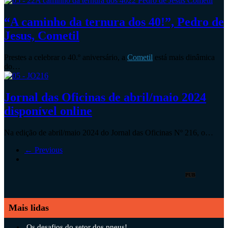
“A caminho da ternura dos 40!”, Pedro de
Jesus, Cometil
Prestes a celebrar o 40.º aniversário, a
Cometil
está mais dinâmica
do…
Jornal das Oficinas de abril/maio 2024
disponível online
Na edição de abril/maio 2024 do Jornal das Oficinas Nº 216, o…
← Previous
PUB
Mais lidas
Os desafios do setor dos pneus!