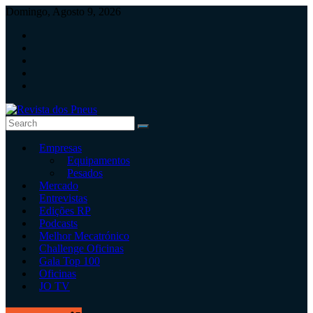
Skip
Domingo, Agosto 9, 2026
to
content
Revista
Empresas
dos
Equipamentos
Pneus
Pesados
Mercado
Revista
Entrevistas
independente
Edições RP
de
Podcasts
pneus
Melhor Mecatrónico
e
Challenge Oficinas
serviços
Gala Top 100
rápidos
Oficinas
JO TV