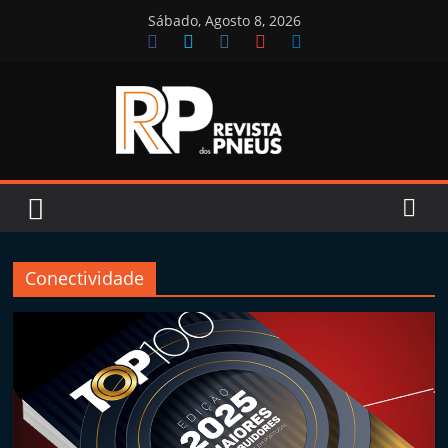
Skip
Sábado, Agosto 8, 2026
to
content
Revista
dos
Pneus
Conectividade
R
e
v
i
s