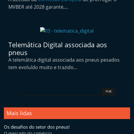
p
MVBER até 2028 garante,…
n
e
u
s
Telemática Digital associada aos
e
pneus
s
A telemática digital associada aos pneus pesados
e
tem evoluído muito e trazido…
r
v
i
PUB
ç
o
s
Mais lidas
r
Os desafios do setor dos pneus!
á
O mercado do comércio ...