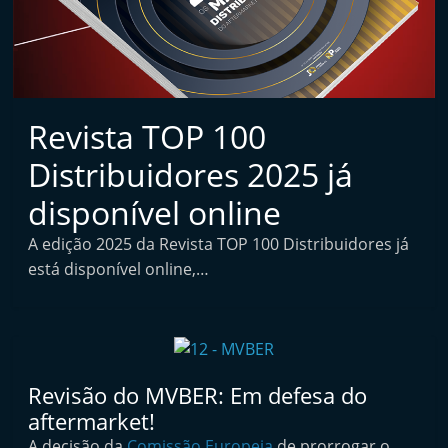
t
a
i
n
d
Revista TOP 100
e
Distribuidores 2025 já
p
disponível online
e
n
A edição 2025 da Revista TOP 100 Distribuidores já
d
está disponível online,…
e
n
t
e
Revisão do MVBER: Em defesa do
d
aftermarket!
e
A decisão da
Comissão Europeia
de prorrogar o