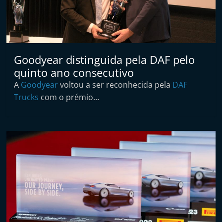
p
i
d
o
Goodyear distinguida pela DAF pelo
s
quinto ano consecutivo
A
Goodyear
voltou a ser reconhecida pela
DAF
Trucks
com o prémio…