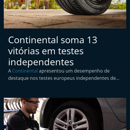
t
a
i
n
d
Continental soma 13
e
vitórias em testes
p
independentes
e
n
A
Continental
apresentou um desempenho de
d
destaque nos testes europeus independentes de…
e
n
t
e
d
e