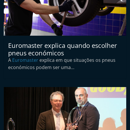
p
n
e
u
s
e
Euromaster explica quando escolher
s
pneus económicos
e
A
Euromaster
explica em que situações os pneus
económicos podem ser uma…
r
v
i
ç
o
s
r
á