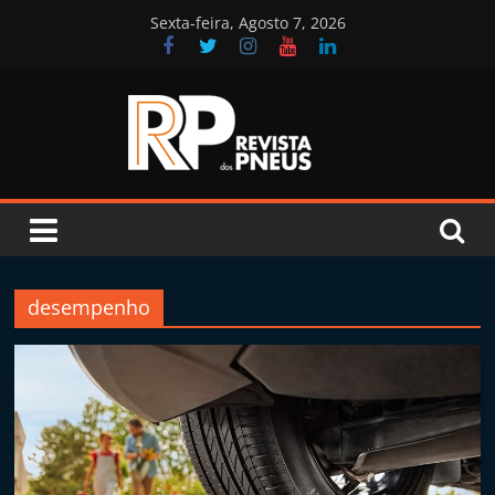
Skip
Sexta-feira, Agosto 7, 2026
to
content
Revista
dos
Pneus
desempenho
R
e
v
i
s