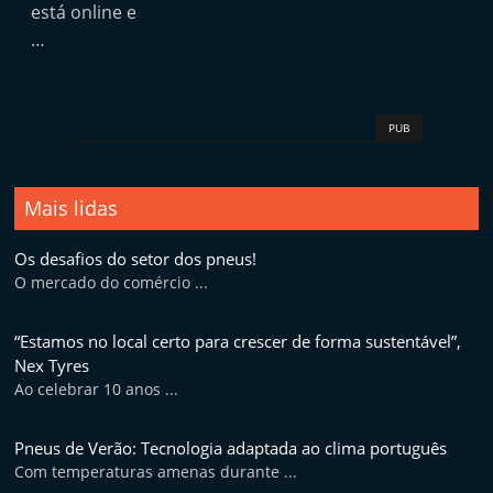
p
está online e
…
i
d
o
PUB
s
Mais lidas
Os desafios do setor dos pneus!
O mercado do comércio ...
“Estamos no local certo para crescer de forma sustentável”,
Nex Tyres
Ao celebrar 10 anos ...
Pneus de Verão: Tecnologia adaptada ao clima português
Com temperaturas amenas durante ...