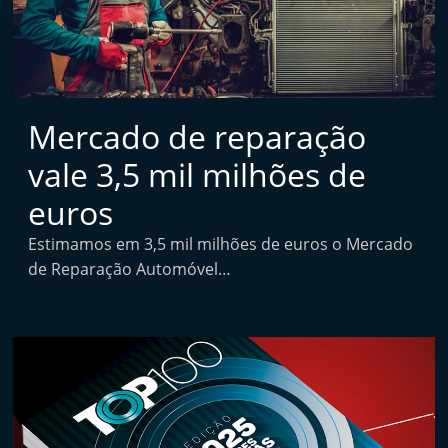
t
a
i
n
d
Mercado de reparação
e
vale 3,5 mil milhões de
p
euros
e
n
Estimamos em 3,5 mil milhões de euros o Mercado
d
de Reparação Automóvel…
e
n
t
e
d
e