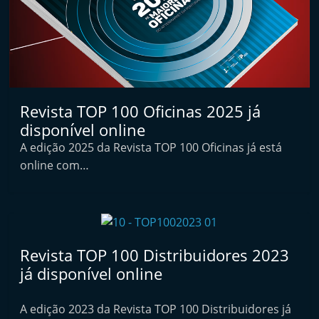
p
n
e
u
s
e
Revista TOP 100 Oficinas 2025 já
s
disponível online
e
A edição 2025 da Revista TOP 100 Oficinas já está
online com…
r
v
i
ç
o
Revista TOP 100 Distribuidores 2023
s
já disponível online
r
á
A edição 2023 da Revista TOP 100 Distribuidores já