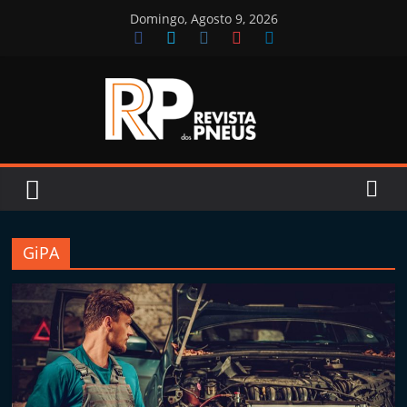
Skip
Domingo, Agosto 9, 2026
to
content
Revista
dos
Pneus
GiPA
R
e
v
i
s