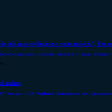
 oficinas ecológicas e sustentáveis”, Eur
do Neto
,
Digitalização
,
E-Mobility
,
Euromaster
,
Formação
,
Franchisin
rges…
el online
AN
,
Formação
,
GiPA
,
Mobilidade
,
Rentabilização
,
reparação automóv