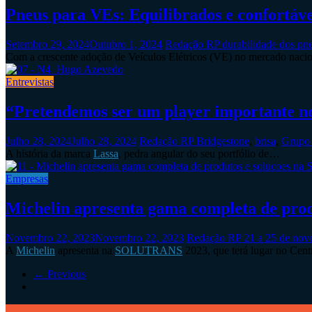
Pneus para VEs: Equilibrados e confortáve
Setembro 29, 2024
Outubro 1, 2024
Redação RP
durabilidade dos pn
Com a crescente adoção de Veículos Elétricos (VE) no mercado naci
Entrevistas
“Pretendemos ser um player importante 
Julho 28, 2024
Julho 28, 2024
Redação RP
Bridgestone
,
brisa
,
Grupo 
A história da marca
Lassa
, pedra angular do seu portfólio de…
Empresas
Michelin apresenta gama completa de pr
Novembro 22, 2023
Novembro 22, 2023
Redação RP
21 a 25 de no
A
Michelin
apresenta na
SOLUTRANS
2023, que terá lugar no Cen
← Previous