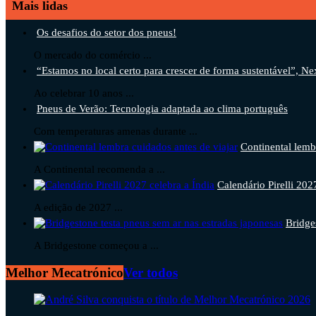
Mais lidas
Os desafios do setor dos pneus!
O mercado do comércio ...
“Estamos no local certo para crescer de forma sustentável”, Ne
Ao celebrar 10 anos ...
Pneus de Verão: Tecnologia adaptada ao clima português
Com temperaturas amenas durante ...
Continental lemb
A Continental recomenda a ...
Calendário Pirelli 202
A edição de 2027 ...
Bridge
A Bridgestone começou a ...
Melhor Mecatrónico
Ver todos