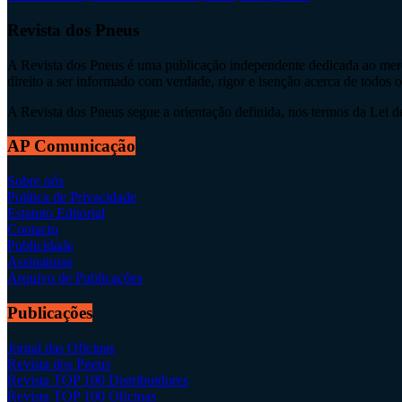
Revista dos Pneus
A Revista dos Pneus é uma publicação independente dedicada ao merca
direito a ser informado com verdade, rigor e isenção acerca de todos 
A Revista dos Pneus segue a orientação definida, nos termos da Lei de 
AP Comunicação
Sobre nós
Política de Privacidade
Estatuto Editorial
Contacto
Publicidade
Assinaturas
Arquivo de Publicações
Publicações
Jornal das Oficinas
Revista dos Pneus
Revista TOP 100 Distribuidores
Revista TOP 100 Oficinas