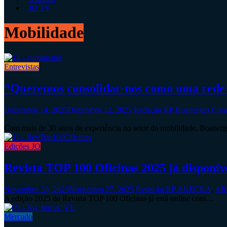
JO TV
Mobilidade
Entrevistas
“Queremos consolidar-nos como uma rede de
Dezembro 14, 2025
Dezembro 12, 2025
Redação RP
Boanerges Cora
Com mais de 30 anos de experiência no setor da mobilidade, Boane
Edições JO
Revista TOP 100 Oficinas 2025 já disponív
Novembro 30, 2025
Novembro 27, 2025
Redação RP
ANECRA
,
AR
A edição 2025 da Revista TOP 100 Oficinas já está online com…
Mercado