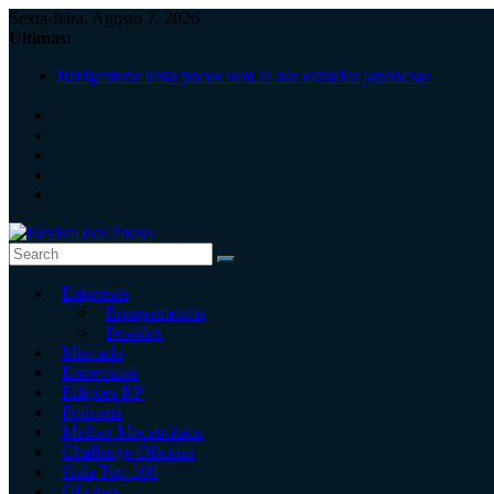
Skip
Sexta-feira, Agosto 7, 2026
to
Últimas:
content
Bridgestone testa pneus sem ar nas estradas japonesas
Pneus de Verão: Tecnologia adaptada ao clima português
Continental lembra cuidados antes de viajar
“Estamos no local certo para crescer de forma sustentável”, N
Os desafios do setor dos pneus!
Revista
Empresas
dos
Equipamentos
Pneus
Pesados
Mercado
Revista
Entrevistas
independente
Edições RP
de
Podcasts
pneus
Melhor Mecatrónico
e
Challenge Oficinas
serviços
Gala Top 100
rápidos
Oficinas