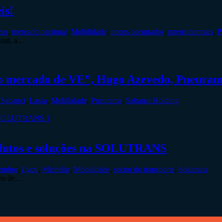
is!
eus
,
mercado nacional
,
Mobilidade
,
pneus adequados
,
pneus normais
,
P
onal, a…
no mercado de VE”, Hugo Azevedo, Pneura
Sabanci
,
Lassa
,
Mobilidade
,
Pneurama
,
Sabanci Holding
odutos e soluções na SOLUTRANS
vembro
,
Lyon
,
Michelin
,
Mobilidade
,
sector do transporte
,
Solutrans
tro de…