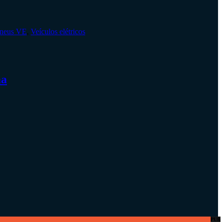
neus VE
,
Veículos elétricos
ma
PUB