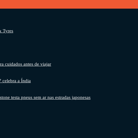
x Tyres
ra cuidados antes de viajar
7 celebra a Índia
stone testa pneus sem ar nas estradas japonesas