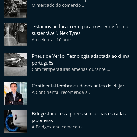
p
O mercado do comércio ...
n
e
“Estamos no local certo para crescer de forma
u
sustentável”, Nex Tyres
s
Ao celebrar 10 anos ...
e
s
Pneus de Verão: Tecnologia adaptada ao clima
e
português
Com temperaturas amenas durante ...
r
v
Continental lembra cuidados antes de viajar
i
A Continental recomenda a ...
ç
o
Bridgestone testa pneus sem ar nas estradas
s
japonesas
r
A Bridgestone começou a ...
á