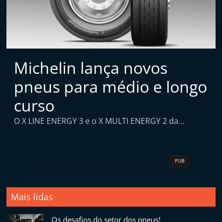
t
a
i
n
d
Michelin lança novos
e
pneus para médio e longo
p
curso
e
n
O X LINE ENERGY 3 e o X MULTI ENERGY 2 da…
d
e
n
PUB
t
e
Mais lidas
d
e
Os desafios do setor dos pneus!