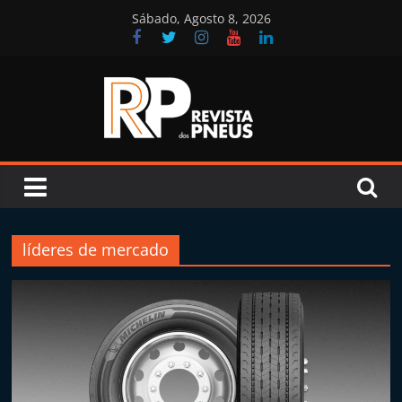
Skip
Sábado, Agosto 8, 2026
to
content
Revista
dos
Pneus
líderes de mercado
R
e
v
i
s