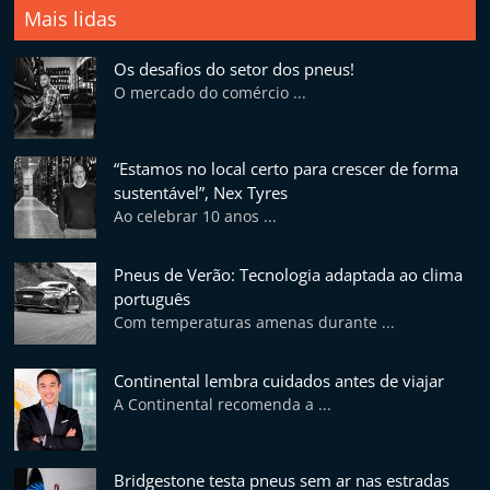
p
Mais lidas
n
Os desafios do setor dos pneus!
e
O mercado do comércio ...
u
s
e
“Estamos no local certo para crescer de forma
sustentável”, Nex Tyres
s
Ao celebrar 10 anos ...
e
r
Pneus de Verão: Tecnologia adaptada ao clima
v
português
i
Com temperaturas amenas durante ...
ç
o
Continental lembra cuidados antes de viajar
A Continental recomenda a ...
s
r
á
Bridgestone testa pneus sem ar nas estradas