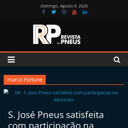
Skip
Domingo, Agosto 9, 2026
to
content
Revista
dos
Pneus
marca Fortune
R
e
v
S. José Pneus satisfeita
i
com participação na
s