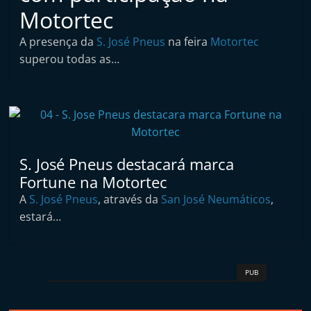
t
Motortec
a
A presença da
S. José Pneus
na feira
Motortec
i
superou todas as…
n
d
e
p
e
S. José Pneus destacará marca
n
Fortune na Motortec
d
A
S. José Pneus
, através da
San José Neumáticos
,
e
estará…
n
t
e
PUB
d
e