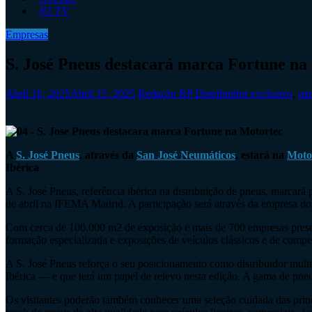
JO TV
Empresas
S. José Pneus destacará marca Fortune na
Abril 16, 2025
Abril 15, 2025
Redação RP
Distribuidor exclusivo
,
ma
A
S. José Pneus
, através da
San José Neumáticos
, estará na
Moto
Ibérica
A S. José Pneus, referência ibérica na distribuição de pneus, marcará
de abril na IFEMA Madrid. A participação será através da empresa d
Com cerca de 100.000 m2 de exposição e mais de 700 empresas presen
formação especializada e exposições de veículos clássicos e de compe
A S. José Pneus reforça o seu posicionamento como distribuidor mult
Ibérica — e que terá um papel de relevo nesta edição. A gama de pneu
Os visitantes poderão também conhecer uma seleção cuidada das pri