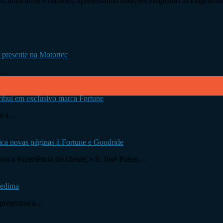
4×4, autocarros e camiões, apresentando soluções adaptadas às exigência
 presente na Motortec
d…
tribui em exclusivo marca Fortune
om a…
ica novas páginas à Fortune e Goodride
rar a experiência do cliente, a S. José Pneus…
Fedima
 apresentou a…