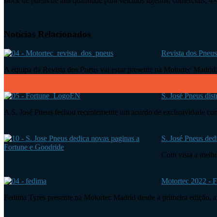
stock de pneus de alta qualidade para veículos ligeiros, comerciais, 
Notícias Relacionados
Revista dos Pneus
A equipa da Revista dos Pneus vai estar presente na Motortec Madri
S. José Pneus dis
A S. José Pneus fechou recentemente um acordo de exclusividade c
S. José Pneus ded
Com vista a melho
Motortec 2022 - 
Fedima Tyres presente na Motortec Madrid desde a primeira edição,