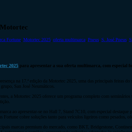
 Motortec
rca Fortune
,
Motortec 2025
,
oferta multimarca
,
Pneus
,
S. José Pneus
,
S
rtec 2025
para apresentar a sua oferta multimarca, com especial f
 presença na 17.ª edição da Motortec 2025, uma das principais feiras do
o grupo, San José Neumáticos.
tes, a Motortec 2025 oferece um programa completo com seminários té
tição.
imarca ao apresentar-se no Hall 7, Stand 7C10, com especial destaque 
s Fortune cobre soluções tanto para veículos ligeiros como pesados, of
ncipais marcas premium do mercado, como BKT, Bridgestone, Continenta