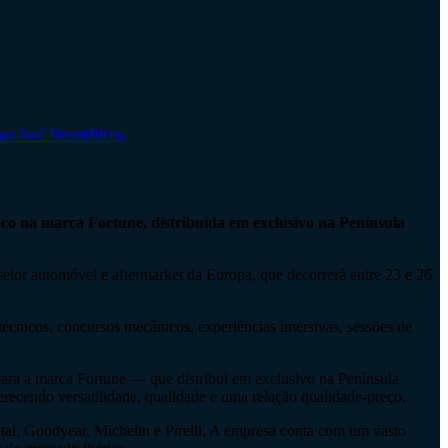
an José Neumáticos
oco na marca Fortune, distribuída em exclusivo na Península
 setor automóvel e aftermarket da Europa, que decorrerá entre 23 e 26
cnicos, concursos mecânicos, experiências imersivas, sessões de
para a marca Fortune — que distribui em exclusivo na Península
erecendo versatilidade, qualidade e uma relação qualidade-preço.
l, Goodyear, Michelin e Pirelli. A empresa conta com um vasto