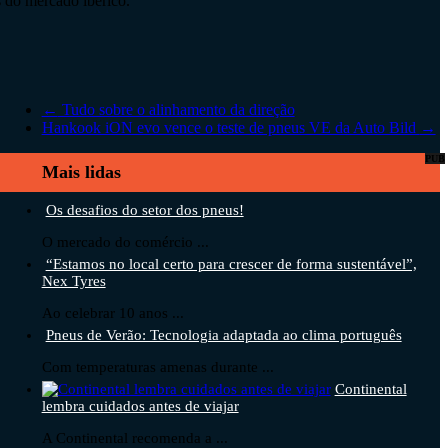
s do mercado ibérico.
←
Tudo sobre o alinhamento da direção
Hankook iON evo vence o teste de pneus VE da Auto Bild
→
PUB
Mais lidas
Os desafios do setor dos pneus!
O mercado do comércio ...
“Estamos no local certo para crescer de forma sustentável”,
Nex Tyres
Ao celebrar 10 anos ...
Pneus de Verão: Tecnologia adaptada ao clima português
Com temperaturas amenas durante ...
Continental
lembra cuidados antes de viajar
A Continental recomenda a ...