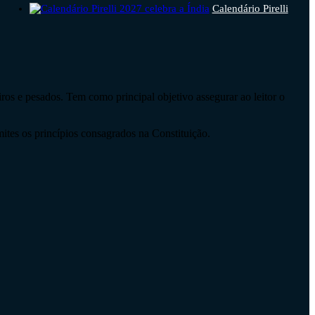
Calendário Pirelli
os e pesados. Tem como principal objetivo assegurar ao leitor o
mites os princípios consagrados na Constituição.