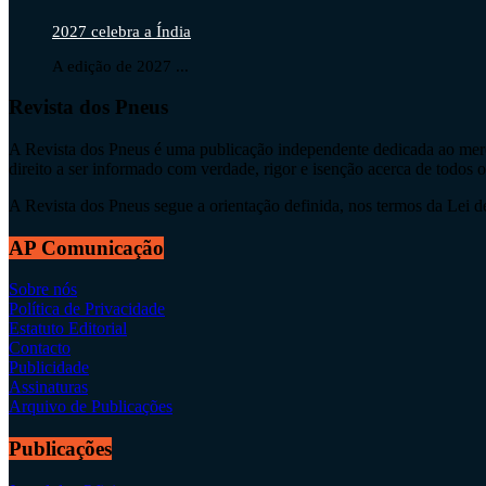
2027 celebra a Índia
A edição de 2027 ...
Revista dos Pneus
A Revista dos Pneus é uma publicação independente dedicada ao merca
direito a ser informado com verdade, rigor e isenção acerca de todos 
A Revista dos Pneus segue a orientação definida, nos termos da Lei de 
AP Comunicação
Sobre nós
Política de Privacidade
Estatuto Editorial
Contacto
Publicidade
Assinaturas
Arquivo de Publicações
Publicações