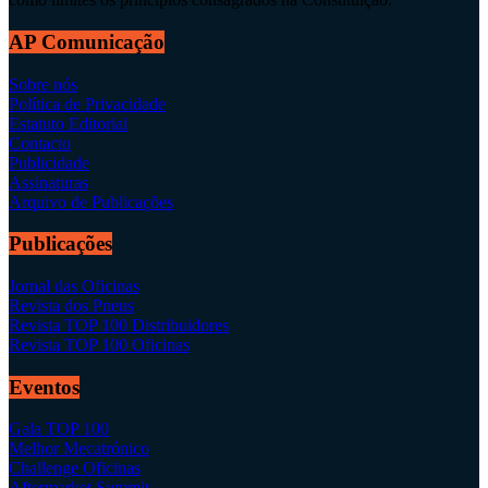
AP Comunicação
Sobre nós
Política de Privacidade
Estatuto Editorial
Contacto
Publicidade
Assinaturas
Arquivo de Publicações
Publicações
Jornal das Oficinas
Revista dos Pneus
Revista TOP 100 Distribuidores
Revista TOP 100 Oficinas
Eventos
Gala TOP 100
Melhor Mecatrónico
Challenge Oficinas
Aftermarket Summit