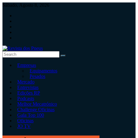
Skip
Sábado, Agosto 8, 2026
to
content
Revista
Empresas
dos
Equipamentos
Pneus
Pesados
Mercado
Revista
Entrevistas
independente
Edições RP
de
Podcasts
pneus
Melhor Mecatrónico
e
Challenge Oficinas
serviços
Gala Top 100
rápidos
Oficinas
JO TV