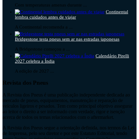
Com temperaturas amenas durante ...
Continental
lembra cuidados antes de viajar
A Continental recomenda a ...
Bridgestone testa pneus sem ar nas estradas japonesas
A Bridgestone começou a ...
Calendário Pirelli
2027 celebra a Índia
A edição de 2027 ...
Revista dos Pneus
A Revista dos Pneus é uma publicação independente dedicada ao
mercado de pneus, equipamentos, manutenção e reparação de
veículos ligeiros e pesados. Tem como principal objetivo assegurar
ao leitor o direito a ser informado com verdade, rigor e isenção
acerca de todos os temas relacionados com o aftermarket.
A Revista dos Pneus segue a orientação definida, nos termos da Lei
de Imprensa, pelo seu diretor e por este Estatuto Editorial, tendo
como limites os princípios consagrados na Constituição.