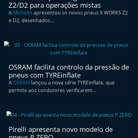
p
Z2/D2 para operações mistas
n
A
Michelin
apresentou os novos pneus X WORKS Z2
e
e D2, desenhados…
u
s
e
s
e
OSRAM facilita controlo da pressão de
r
pneus com TYREinflate
v
A
OSRAM
lançou a nova série TYREinflate, que
i
permite aos condutores verificarem…
ç
o
s
r
Pirelli apresenta novo modelo de
á
pneus P ZERO