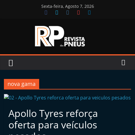
Skip
Sexta-feira, Agosto 7, 2026
to
content
Revista
dos
Pneus
nova gama
R
e
Apollo Tyres reforça
v
i
oferta para veículos
s