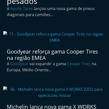
pesados
t
A
Apollo Tyres
lançou uma nova gama de pneus
a
diagonais para camiões…
i
n
d
e
p
e
Goodyear reforça gama Cooper Tires
na região EMEA
n
d
A
Goodyear
vai expandir a gama
Cooper Tires
na
Europa, Médio Oriente…
e
n
t
e
d
e
Michelin lança nova gama X WORKS