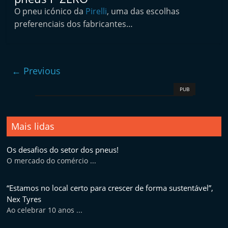
p
O pneu icónico da
Pirelli
, uma das escolhas
i
preferenciais dos fabricantes…
d
o
s
← Previous
PUB
Mais lidas
Os desafios do setor dos pneus!
O mercado do comércio ...
“Estamos no local certo para crescer de forma sustentável”,
Nex Tyres
Ao celebrar 10 anos ...