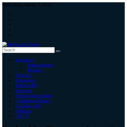
Skip
Sexta-feira, Agosto 7, 2026
to
content
Revista
Empresas
dos
Equipamentos
Pneus
Pesados
Mercado
Revista
Entrevistas
independente
Edições RP
de
Podcasts
pneus
Melhor Mecatrónico
e
Challenge Oficinas
serviços
Gala Top 100
rápidos
Oficinas
JO TV