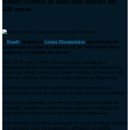
Roady celebra 28 anos com ofertas até
500 euros
O
Roady
, insígnia do
Grupo Mosqueteiros
especializada em
manutenção automóvel, celebra o seu 28.º aniversário com a
campanha “o caminho das ofertas”
Entre 28 de maio e 28 de junho, na compra, montagem e
alinhamento de dois ou quatro pneus em campanha, em qualquer
centro-auto Roady aderente, os clientes recebem 200 euros ou 500
euros em saldo para utilizar em várias experiências disponíveis.
A insígnia assinala ainda o aniversário com pneus a preços
promocionais e oferta da montagem de todos os pneus em catálogo.
Para aderir à campanha, o cliente deve registar-se no website da
campanha, submeter o talão de compra, aguardar a validação da
participação e utilizar o saldo nas experiências disponíveis.
Entre as ofertas incluem-se dois meses de Spotify Premium, estadias
2×1 em hotéis, vales em restaurantes, atividades em família,