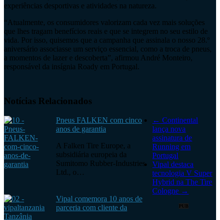
experiências desportivas e atividades na natureza.
“Atualmente, os consumidores valorizam cada vez mais soluções
que lhes tragam benefícios reais e que se integrem no seu estilo de
vida. Por isso, quisemos que a campanha que assinala o nosso 28.º
aniversário associasse um serviço essencial, como a troca de pneus,
a momentos de lazer e descoberta”, afirmou André Monteiro,
responsável da insígnia Roady em Portugal.
Notícias Relacionados
Pneus FALKEN com cinco
←
Continental
anos de garantia
lança nova
assinatura de
A Falken Tire Europe, a
Running em
subsidiária europeia da
Portugal
Sumitomo Rubber-Industries
Vipal destaca
Ltd., o…
tecnologia V Super
Hybrid na The Tire
Cologne
→
Vipal comemora 10 anos de
parceria com cliente da
PUB
Tanzânia