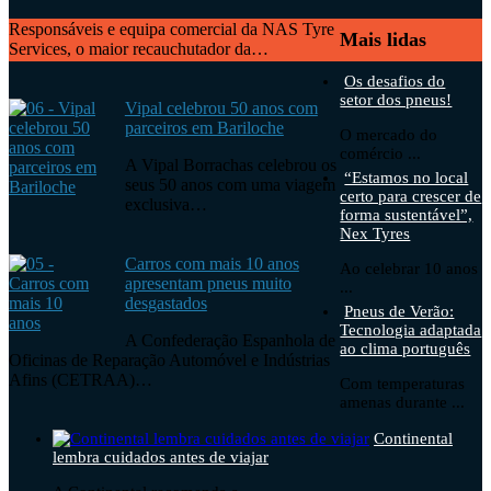
Responsáveis e equipa comercial da NAS Tyre
Mais lidas
Services, o maior recauchutador da…
Os desafios do
setor dos pneus!
Vipal celebrou 50 anos com
parceiros em Bariloche
O mercado do
comércio ...
A Vipal Borrachas celebrou os
“Estamos no local
seus 50 anos com uma viagem
certo para crescer de
exclusiva…
forma sustentável”,
Nex Tyres
Carros com mais 10 anos
Ao celebrar 10 anos
apresentam pneus muito
...
desgastados
Pneus de Verão:
Tecnologia adaptada
A Confederação Espanhola de
ao clima português
Oficinas de Reparação Automóvel e Indústrias
Afins (CETRAA)…
Com temperaturas
amenas durante ...
Continental
lembra cuidados antes de viajar