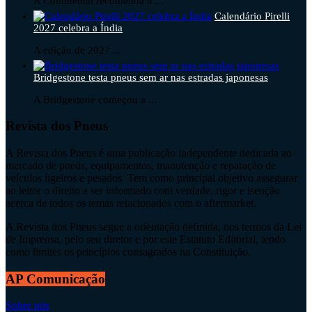
A Continental recomenda a ...
Calendário Pirelli
2027 celebra a Índia
A edição de 2027 ...
Bridgestone testa pneus sem ar nas estradas japonesas
A Bridgestone começou a ...
Revista dos Pneus
A Revista dos Pneus é uma publicação independente dedicada ao
mercado de pneus, equipamentos, manutenção e reparação de
veículos ligeiros e pesados. Tem como principal objetivo assegurar
ao leitor o direito a ser informado com verdade, rigor e isenção
acerca de todos os temas relacionados com o aftermarket.
A Revista dos Pneus segue a orientação definida, nos termos da Lei
de Imprensa, pelo seu diretor e por este Estatuto Editorial, tendo
como limites os princípios consagrados na Constituição.
AP Comunicação
Sobre nós