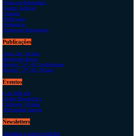
Política de Privacidade
Estatuto Editorial
Contacto
Publicidade
Assinaturas
Arquivo de Publicações
Publicações
Jornal das Oficinas
Revista dos Pneus
Revista TOP 100 Distribuidores
Revista TOP 100 Oficinas
Eventos
Gala TOP 100
Melhor Mecatrónico
Challenge Oficinas
Aftermarket Summit
Newsletters
Subscreva a nossa Newsletter