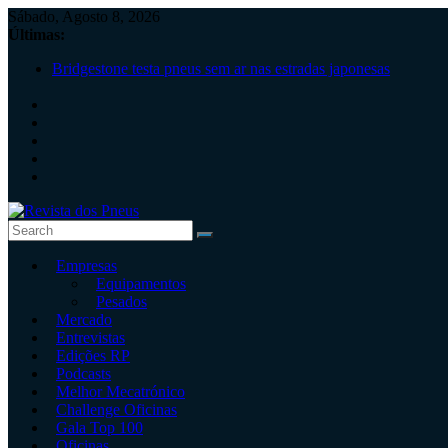
Skip
Sábado, Agosto 8, 2026
to
Últimas:
content
Bridgestone testa pneus sem ar nas estradas japonesas
Pneus de Verão: Tecnologia adaptada ao clima português
Continental lembra cuidados antes de viajar
“Estamos no local certo para crescer de forma sustentável”, N
Os desafios do setor dos pneus!
Revista
Empresas
dos
Equipamentos
Pneus
Pesados
Mercado
Revista
Entrevistas
independente
Edições RP
de
Podcasts
pneus
Melhor Mecatrónico
e
Challenge Oficinas
serviços
Gala Top 100
rápidos
Oficinas