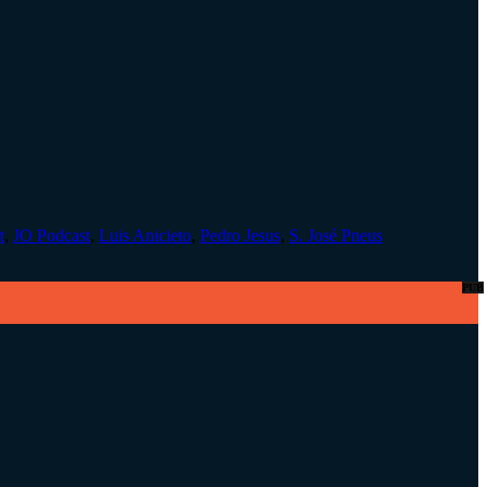
t
,
JO Podcast
,
Luis Anicieto
,
Pedro Jesus
,
S. José Pneus
PUB