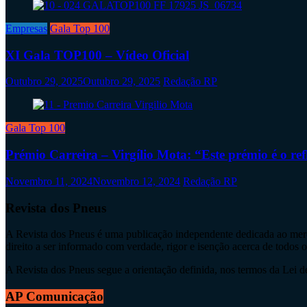
Empresas
Gala Top 100
XI Gala TOP100 – Vídeo Oficial
Outubro 29, 2025
Outubro 29, 2025
Redação RP
Gala Top 100
Prémio Carreira – Virgílio Mota: “Este prémio é o re
Novembro 11, 2024
Novembro 12, 2024
Redação RP
Revista dos Pneus
A Revista dos Pneus é uma publicação independente dedicada ao merca
direito a ser informado com verdade, rigor e isenção acerca de todos 
A Revista dos Pneus segue a orientação definida, nos termos da Lei de 
AP Comunicação