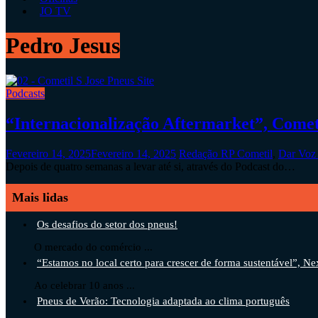
JO TV
Pedro Jesus
Podcasts
“Internacionalização Aftermarket”, Cometi
Fevereiro 14, 2025
Fevereiro 14, 2025
Redação RP
Cometil
,
Dar Voz 
Depois de quatro semanas a levar até si, através do Podcast do…
Mais lidas
Os desafios do setor dos pneus!
O mercado do comércio ...
“Estamos no local certo para crescer de forma sustentável”, Ne
Ao celebrar 10 anos ...
Pneus de Verão: Tecnologia adaptada ao clima português