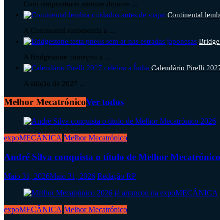
Com temperaturas amenas durante ...
Continental lemb
A Continental recomenda a ...
Bridge
A Bridgestone começou a ...
Calendário Pirelli 202
A edição de 2027 ...
Melhor Mecatrónico
Ver todos
expoMECÂNICA
Melhor Mecatrónico
André Silva conquista o título de Melhor Mecatrónic
Maio 31, 2026
Maio 31, 2026
Redação RP
expoMECÂNICA
Melhor Mecatrónico