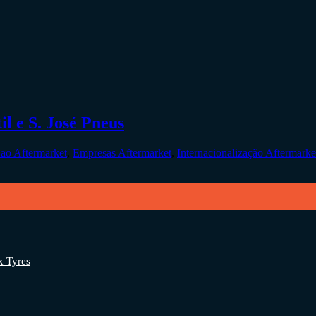
l e S. José Pneus
ao Aftermarket
,
Empresas Aftermarket
,
Internacionalização Aftermarke
x Tyres