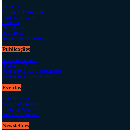
Sobre nós
Política de Privacidade
Estatuto Editorial
Contacto
Publicidade
Assinaturas
Arquivo de Publicações
Publicações
Jornal das Oficinas
Revista dos Pneus
Revista TOP 100 Distribuidores
Revista TOP 100 Oficinas
Eventos
Gala TOP 100
Melhor Mecatrónico
Challenge Oficinas
Aftermarket Summit
Newsletters