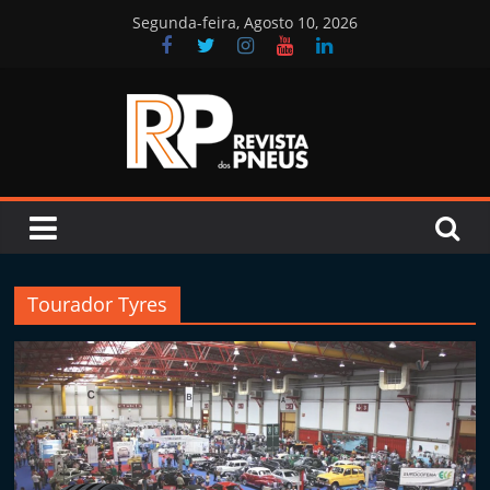
Skip
Segunda-feira, Agosto 10, 2026
to
content
Revista
dos
Pneus
Tourador Tyres
R
e
v
i
s