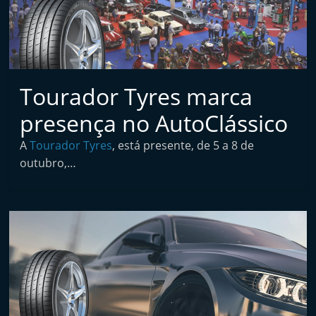
t
a
i
n
d
Tourador Tyres marca
e
presença no AutoClássico
p
e
A
Tourador Tyres
, está presente, de 5 a 8 de
outubro,…
n
d
e
n
t
e
d
e