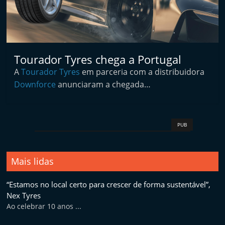
p
n
e
u
Tourador Tyres chega a Portugal
s
A
Tourador Tyres
em parceria com a distribuidora
e
Downforce
anunciaram a chegada…
s
e
r
PUB
v
i
ç
Mais lidas
o
“Estamos no local certo para crescer de forma sustentável”,
s
Nex Tyres
r
Ao celebrar 10 anos ...
á