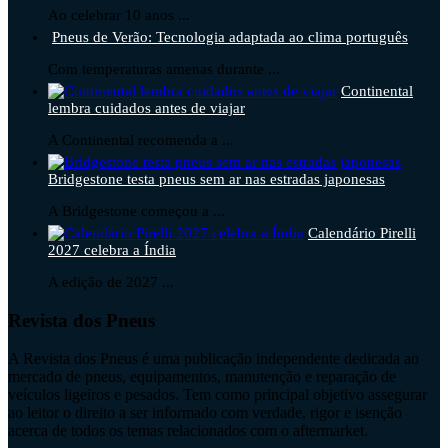
Ao celebrar 10 anos ...
Pneus de Verão: Tecnologia adaptada ao clima português
Com temperaturas amenas durante ...
Continental
lembra cuidados antes de viajar
A Continental recomenda a ...
Bridgestone testa pneus sem ar nas estradas japonesas
A Bridgestone começou a ...
Calendário Pirelli
2027 celebra a Índia
A edição de 2027 ...
Revista dos Pneus
A Revista dos Pneus é uma publicação independente dedicada ao
mercado de pneus, equipamentos, manutenção e reparação de
veículos ligeiros e pesados. Tem como principal objetivo assegurar
ao leitor o direito a ser informado com verdade, rigor e isenção
acerca de todos os temas relacionados com o aftermarket.