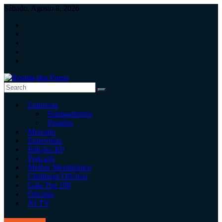
Skip
Sábado, Agosto 8, 2026
to
content
Revista
Empresas
dos
Equipamentos
Pneus
Pesados
Mercado
Revista
Entrevistas
independente
Edições RP
de
Podcasts
pneus
Melhor Mecatrónico
e
Challenge Oficinas
serviços
Gala Top 100
rápidos
Oficinas
JO TV