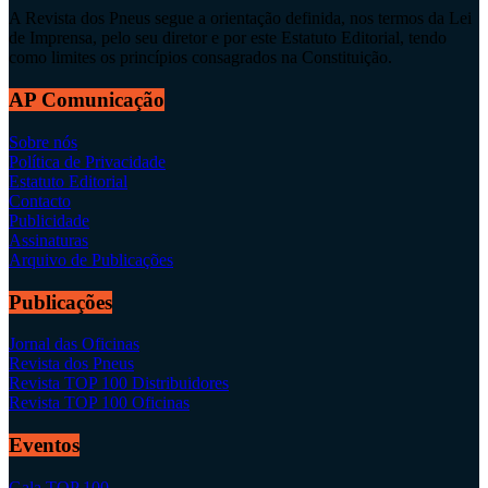
A Revista dos Pneus segue a orientação definida, nos termos da Lei
de Imprensa, pelo seu diretor e por este Estatuto Editorial, tendo
como limites os princípios consagrados na Constituição.
AP Comunicação
Sobre nós
Política de Privacidade
Estatuto Editorial
Contacto
Publicidade
Assinaturas
Arquivo de Publicações
Publicações
Jornal das Oficinas
Revista dos Pneus
Revista TOP 100 Distribuidores
Revista TOP 100 Oficinas
Eventos
Gala TOP 100