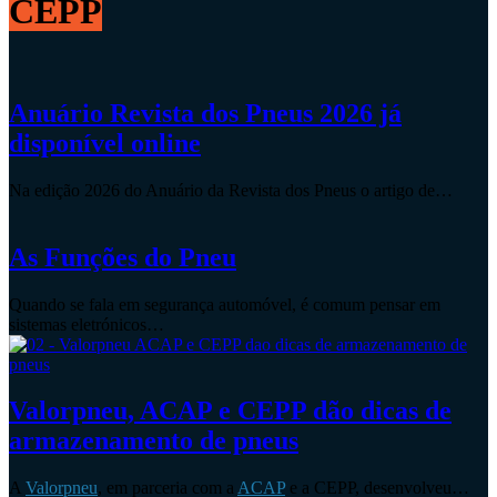
CEPP
Anuário Revista dos Pneus 2026 já
disponível online
Na edição 2026 do Anuário da Revista dos Pneus o artigo de…
As Funções do Pneu
Quando se fala em segurança automóvel, é comum pensar em
sistemas eletrónicos…
Valorpneu, ACAP e CEPP dão dicas de
armazenamento de pneus
A
Valorpneu
, em parceria com a
ACAP
e a CEPP, desenvolveu…