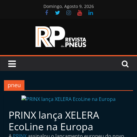
Skip
Domingo, Agosto 9, 2026
to
content
Revista
dos
Pneus
pneu
R
e
PRINX lança XELERA
v
i
EcoLine na Europa
s
A
PRINX
assinalou o lançamento europeu do novo