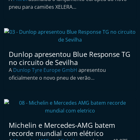
t
pneu para camiões XELERA…
a
i
n
d
e
Dunlop apresentou Blue Response TG
p
no circuito de Sevilha
e
A
Dunlop Tyre Europe GmbH
apresentou
n
oficialmente o novo pneu de verão…
d
e
n
t
e
Michelin e Mercedes-AMG batem
d
recorde mundial com elétrico
e