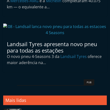
A
Mercedes-AMG
e a
Michelin
completaram 40.075
p
km — o equivalente a…
n
e
u
s
e
Landsail Tyres apresenta novo pneu
s
para todas as estações
e
O novo pneu 4-Seasons 3 da
Landsail Tyres
oferece
r
maior aderência na…
v
i
ç
PUB
o
s
r
Mais lidas
á