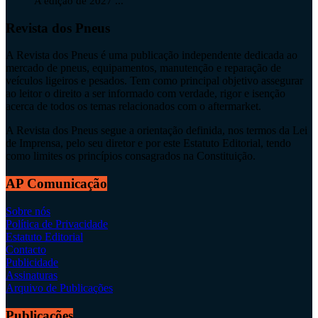
A edição de 2027 ...
Revista dos Pneus
A Revista dos Pneus é uma publicação independente dedicada ao
mercado de pneus, equipamentos, manutenção e reparação de
veículos ligeiros e pesados. Tem como principal objetivo assegurar
ao leitor o direito a ser informado com verdade, rigor e isenção
acerca de todos os temas relacionados com o aftermarket.
A Revista dos Pneus segue a orientação definida, nos termos da Lei
de Imprensa, pelo seu diretor e por este Estatuto Editorial, tendo
como limites os princípios consagrados na Constituição.
AP Comunicação
Sobre nós
Política de Privacidade
Estatuto Editorial
Contacto
Publicidade
Assinaturas
Arquivo de Publicações
Publicações