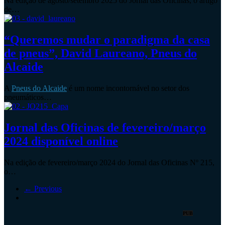
Na edição de agosto/setembro 2025 do Jornal das Oficinas, o artigo
de…
“Queremos mudar o paradigma da casa
de pneus”, David Laureano, Pneus do
Alcaide
A
Pneus do Alcaide
é um nome incontornável no setor dos
pneumáticos…
Jornal das Oficinas de fevereiro/março
2024 disponível online
Na edição de fevereiro/março 2024 do Jornal das Oficinas Nº 215,
o…
← Previous
PUB