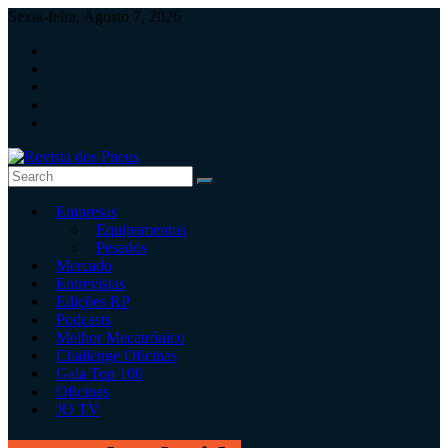
Skip
Sexta-feira, Agosto 7, 2026
to
content
Revista
Empresas
dos
Equipamentos
Pneus
Pesados
Mercado
Revista
Entrevistas
independente
Edições RP
de
Podcasts
pneus
Melhor Mecatrónico
e
Challenge Oficinas
serviços
Gala Top 100
rápidos
Oficinas
JO TV