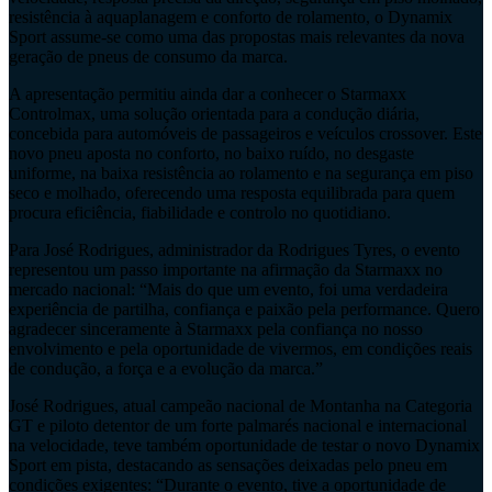
resistência à aquaplanagem e conforto de rolamento, o Dynamix
Sport assume-se como uma das propostas mais relevantes da nova
geração de pneus de consumo da marca.
A apresentação permitiu ainda dar a conhecer o Starmaxx
Controlmax, uma solução orientada para a condução diária,
concebida para automóveis de passageiros e veículos crossover. Este
novo pneu aposta no conforto, no baixo ruído, no desgaste
uniforme, na baixa resistência ao rolamento e na segurança em piso
seco e molhado, oferecendo uma resposta equilibrada para quem
procura eficiência, fiabilidade e controlo no quotidiano.
Para José Rodrigues, administrador da Rodrigues Tyres, o evento
representou um passo importante na afirmação da Starmaxx no
mercado nacional: “Mais do que um evento, foi uma verdadeira
experiência de partilha, confiança e paixão pela performance. Quero
agradecer sinceramente à Starmaxx pela confiança no nosso
envolvimento e pela oportunidade de vivermos, em condições reais
de condução, a força e a evolução da marca.”
José Rodrigues, atual campeão nacional de Montanha na Categoria
GT e piloto detentor de um forte palmarés nacional e internacional
na velocidade, teve também oportunidade de testar o novo Dynamix
Sport em pista, destacando as sensações deixadas pelo pneu em
condições exigentes: “Durante o evento, tive a oportunidade de