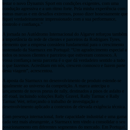
testar o novo Dynamix Sport em condições exigentes, com uma
condução agressiva e a um ritmo forte. Pela minha experiência com
outras marcas e em desafios extremos, posso dizer honestamente que
fiquei verdadeiramente impressionado com a sua performance,
controlo e confiança.”
A jornada no Autódromo Internacional do Algarve reforçou também
a importância da rede de clientes e parceiros da Rodrigues Tyres,
elemento que a empresa considera fundamental para o crescimento
sustentado da Starmaxx em Portugal: “Um agradecimento especial a
todos os nossos clientes e parceiros que estiveram connosco. A
vossa confiança nesta parceria é o que dá verdadeiro sentido a tudo
o que fazemos. Acreditam em nós, crescem connosco e fazem parte
desta viagem”, acrescentou.
A aposta da Starmaxx no desenvolvimento de produto estende-se
igualmente ao universo da competição. A marca antecipa o
lançamento de novos pneus de rally, destinados a pisos de asfalto e
off-road, incluindo soluções Rally Gravel, Rally Tarmac e Rally
Tarmac Wet, reforçando o trabalho de investigação e
desenvolvimento aplicado a contextos de elevada exigência técnica.
Com presença internacional, forte capacidade industrial e uma gama
cada vez mais abrangente, a Starmaxx tem vindo a consolidar o seu
posicionamento em diferentes segmentos do mercado. Em Portugal,