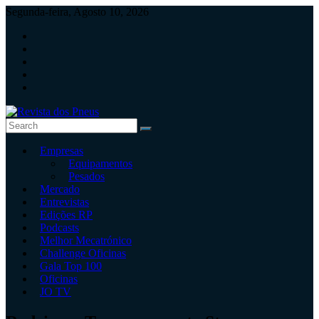
Skip
Segunda-feira, Agosto 10, 2026
to
content
Revista
Empresas
dos
Equipamentos
Pneus
Pesados
Mercado
Revista
Entrevistas
independente
Edições RP
de
Podcasts
pneus
Melhor Mecatrónico
e
Challenge Oficinas
serviços
Gala Top 100
rápidos
Oficinas
JO TV