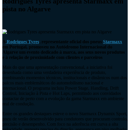
Rodrigues Tyres apresenta Starmaxx em
pista no Algarve
A
Rodrigues Tyres
, representante oficial dos pneus
Starmaxx
em Portugal, promoveu no Autódromo Internacional do
Algarve um evento dedicado à marca, aos seus novos produtos
e à relação de proximidade com clientes e parceiros
Mais do que uma apresentação convencional, a iniciativa foi
desenhada como uma verdadeira experiência de produto,
combinando momentos técnicos, institucionais e dinâmicos num dos
palcos mais emblemáticos do automobilismo nacional e
internacional. O programa incluiu Power Stage, Handling, Drift
Control, Iniciação à Pista e Hot Laps, permitindo aos convidados
contactar de perto com a evolução da gama Starmaxx em ambiente
real de condução.
Entre os grandes destaques esteve o novo Starmaxx Dynamix Sport,
pneu de verão desenvolvido para condutores que procuram controlo,
precisão e desempenho. Com foco na aderência em curva a alta
velocidade, resposta precisa da direção, segurança em piso molhado,