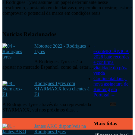
a Rodrigues Tyres assume um papel determinante nesse
crescimento, apostando em iniciativas que permitem mostrar, testar e
comprovar o potencial da marca em condições reais.
Notícias Relacionados
Motortec 2022 - Rodrigues
←
Tyres
expoMECÂNICA
2026 bate recordes
A Rodrigues Tyres está a
e confirma
apostar no mercado Espanhol, como tal, estar…
vitalidade do pós-
venda
Continental lança
Rodrigues Tyres com
nova assinatura de
STARMAXX leva clientes à
Running em
F1
Portugal
→
A Rodrigues Tyres através da sua representada
PUB
STARMAXX, vai nos próximos dias…
Mais lidas
Jantes AKO disponíveis na
Rodrigues Tyres
“Estamos no local