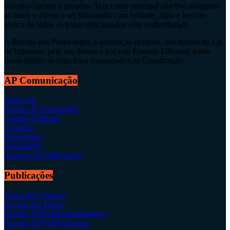
veículos ligeiros e pesados. Tem como principal objetivo assegurar
ao leitor o direito a ser informado com verdade, rigor e isenção
acerca de todos os temas relacionados com o aftermarket.
A Revista dos Pneus segue a orientação definida, nos termos da Lei
de Imprensa, pelo seu diretor e por este Estatuto Editorial, tendo
como limites os princípios consagrados na Constituição.
AP Comunicação
Sobre nós
Política de Privacidade
Estatuto Editorial
Contacto
Publicidade
Assinaturas
Arquivo de Publicações
Publicações
Jornal das Oficinas
Revista dos Pneus
Revista TOP 100 Distribuidores
Revista TOP 100 Oficinas