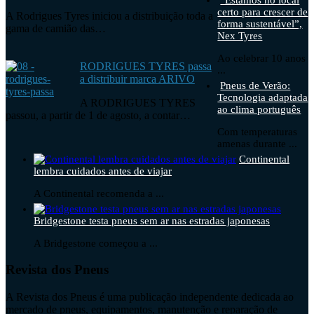
certo para crescer de
A Rodrigues Tyres iniciou a distribuição toda a
forma sustentável”,
gama de camião das…
Nex Tyres
Ao celebrar 10 anos
RODRIGUES TYRES passa
...
a distribuir marca ARIVO
Pneus de Verão:
Tecnologia adaptada
A RODRIGUES TYRES
ao clima português
passou, a partir de 1 de agosto, a contar…
Com temperaturas
amenas durante ...
Continental
lembra cuidados antes de viajar
A Continental recomenda a ...
Bridgestone testa pneus sem ar nas estradas japonesas
A Bridgestone começou a ...
Revista dos Pneus
A Revista dos Pneus é uma publicação independente dedicada ao
mercado de pneus, equipamentos, manutenção e reparação de