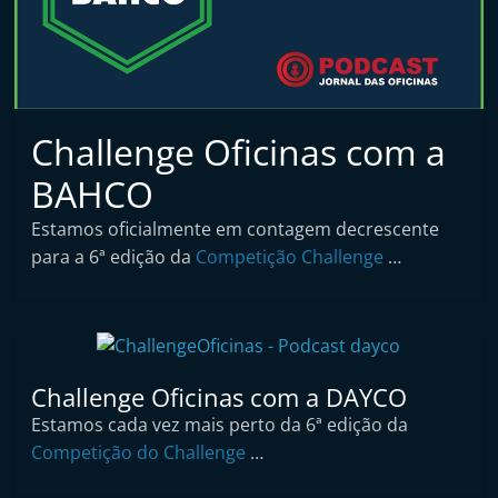
t
a
i
n
d
Challenge Oficinas com a
e
BAHCO
p
e
Estamos oficialmente em contagem decrescente
para a 6ª edição da
Competição Challenge
…
n
d
e
n
t
Challenge Oficinas com a DAYCO
e
Estamos cada vez mais perto da 6ª edição da
d
Competição do Challenge
…
e