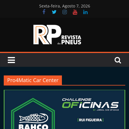
Skip
Sexta-feira, Agosto 7, 2026
to
content
Revista
dos
Pneus
Pro4Matic Car Center
R
e
v
i
s