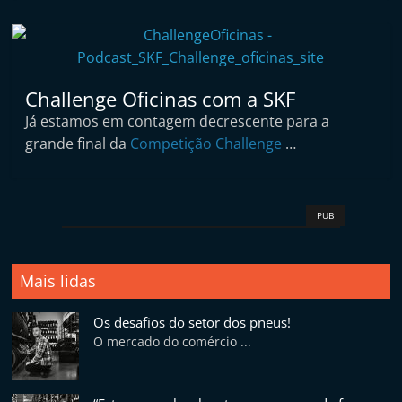
p
n
e
u
Challenge Oficinas com a SKF
s
Já estamos em contagem decrescente para a
e
grande final da
Competição Challenge
…
s
e
r
PUB
v
i
Mais lidas
ç
o
Os desafios do setor dos pneus!
s
O mercado do comércio ...
r
á