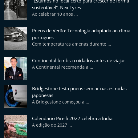
“Estamos no local certo para crescer de forma
p
sustentável”, Nex Tyres
i
Ao celebrar 10 anos ...
d
o
Pneus de Verão: Tecnologia adaptada ao clima
s
português
Com temperaturas amenas durante ...
Continental lembra cuidados antes de viajar
A Continental recomenda a ...
Bridgestone testa pneus sem ar nas estradas
japonesas
A Bridgestone começou a ...
Calendário Pirelli 2027 celebra a Índia
A edição de 2027 ...