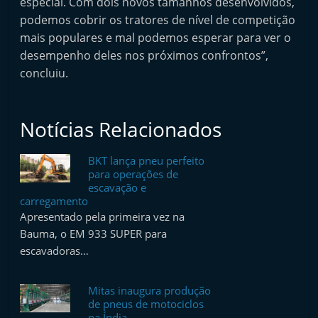
especial. Com dois novos tamanhos desenvolvidos,
p
podemos cobrir os tratores de nível de competição
i
mais populares e mal podemos esperar para ver o
d
desempenho deles nos próximos confrontos”,
o
concluiu.
s
Notícias Relacionados
BKT lança pneu perfeito
para operações de
escavação e
carregamento
Apresentado pela primeira vez na
Bauma, o EM 933 SUPER para
escavadoras…
Mitas inaugura produção
de pneus de motociclos
na Índia