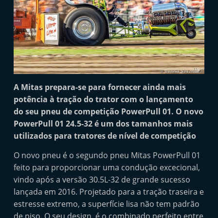
t
a
i
n
d
e
p
A Mitas prepara-se para fornecer ainda mais
potência à tração do trator com o lançamento
e
do seu pneu de competição PowerPull 01. O novo
n
PowerPull 01 24.5-32 é um dos tamanhos mais
d
utilizados para tratores de nível de competição
e
n
O novo pneu é o segundo pneu Mitas PowerPull 01
feito para proporcionar uma condução excecional,
t
vindo após a versão 30.5L-32 de grande sucesso
e
lançada em 2016. Projetado para a tração traseira e
d
estresse extremo, a superfície lisa não tem padrão
e
de piso. O seu design, é o combinado perfeito entre