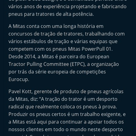
p
vários anos de experiência projetando e fabricando
n
pneus para tratores de alta potência.
e
A Mitas conta com uma longa história em
u
concursos de tração de tratores, trabalhando com
s
vários estábulos de tração e várias equipas que
e
competem com os pneus Mitas PowerPull 01.
s
Desde 2014, a Mitas é parceira do European
e
Tractor Pulling Committee (ETPC), a organização
r
por trás da série europeia de competições
Eurocup.
v
i
Pavel Kott, gerente de produto de pneus agrícolas
ç
da Mitas, diz: “A tração do trator é um desporto
o
radical que realmente coloca os pneus à prova.
s
Produzir os pneus certos é um trabalho exigente, e
a Mitas está aqui para continuar a apoiar todos os
r
nossos clientes em todo o mundo neste desporto
á