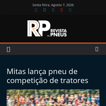
Skip
Sexta-feira, Agosto 7, 2026
to
content
Revista
dos
Pneus
Mitas lança pneu de
R
competição de tratores
e
v
i
s