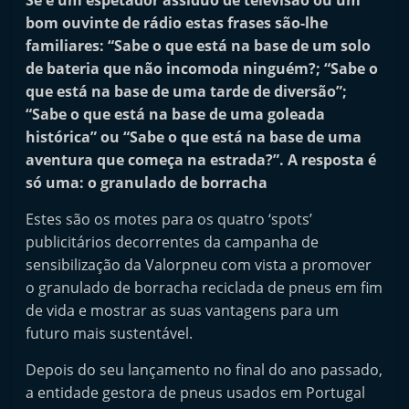
Se é um espetador assíduo de televisão ou um
a
bom ouvinte de rádio estas frases são-lhe
i
familiares: “Sabe o que está na base de um solo
n
de bateria que não incomoda ninguém?; “Sabe o
d
que está na base de uma tarde de diversão”;
“Sabe o que está na base de uma goleada
e
histórica” ou “Sabe o que está na base de uma
p
aventura que começa na estrada?”. A resposta é
e
só uma: o granulado de borracha
n
d
Estes são os motes para os quatro ‘spots’
publicitários decorrentes da campanha de
e
sensibilização da Valorpneu com vista a promover
n
o granulado de borracha reciclada de pneus em fim
t
de vida e mostrar as suas vantagens para um
e
futuro mais sustentável.
d
Depois do seu lançamento no final do ano passado,
e
a entidade gestora de pneus usados em Portugal
p