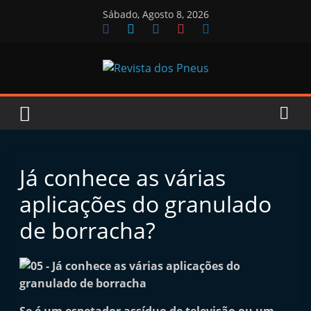
Skip
Sábado, Agosto 8, 2026
to
content
Revista
dos
Pneus
Já conhece as várias
aplicações do granulado
R
de borracha?
e
v
i
s
t