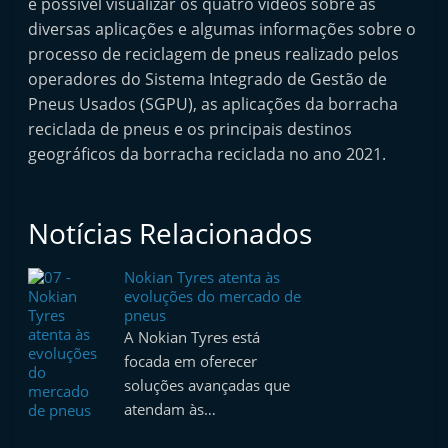
é possível visualizar os quatro vídeos sobre as
i
diversas aplicações e algumas informações sobre o
d
processo de reciclagem de pneus realizado pelos
o
operadores do Sistema Integrado de Gestão de
s
Pneus Usados (SGPU), as aplicações da borracha
reciclada de pneus e os principais destinos
geográficos da borracha reciclada no ano 2021.
Notícias Relacionados
Nokian Tyres atenta às
evoluções do mercado de
pneus
A Nokian Tyres está
focada em oferecer
soluções avançadas que
atendam às…