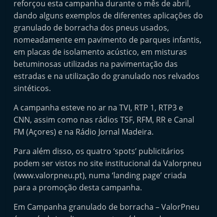
reforçou esta campanha durante o mês de abril,
n
dando alguns exemplos de diferentes aplicações do
e
granulado de borracha dos pneus usados,
u
nomeadamente em pavimento de parques infantis,
s
em placas de isolamento acústico, em misturas
e
betuminosas utilizadas na pavimentação das
s
estradas e na utilização do granulado nos relvados
sintéticos.
e
r
A campanha esteve no ar na TVI, RTP 1, RTP3 e
v
CNN, assim como nas rádios TSF, RFM, RR e Canal
i
FM (Açores) e na Rádio Jornal Madeira.
ç
Para além disso, os quatro ‘spots’ publicitários
o
podem ser vistos no site institucional da Valorpneu
s
(www.valorpneu.pt), numa ‘landing page’ criada
r
para a promoção desta campanha.
á
Em Campanha granulado de borracha – ValorPneu
p