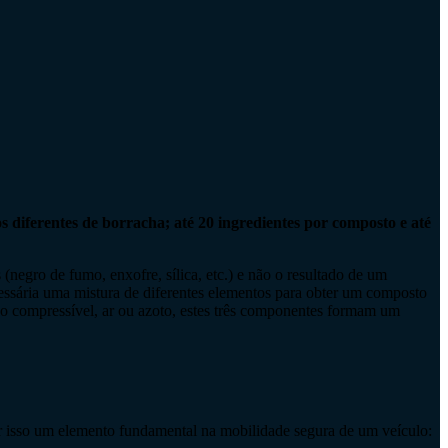
diferentes de borracha; até 20 ingredientes por composto e até
 (negro de fumo, enxofre, sílica, etc.) e não o resultado de um
cessária uma mistura de diferentes elementos para obter um composto
do compressível, ar ou azoto, estes três componentes formam um
por isso um elemento fundamental na mobilidade segura de um veículo: