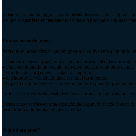
Existem, no entanto, algumas particularidades associadas a alguns tip
em que as suas referências estão baseadas em polegadas e as suas cotas
Equivalências de pneus
Para que se possa afirmar que um pneu seja equivalente a um outro, cu
– Diâmetro exterior igual, com as tolerâncias estabelecidas nos re
– Uma vez montado no veículo, não deve interferir com outras parte
– O índice de Carga deve ser igual ou superior;
– O Símbolo de Velocidade deve ser igual ou superior;
– O perfil da jante deve ser o correspondente ao pneu (largura da jante,
Todos estes critérios são estabelecidos de forma a que não sejam alte
Nestes casos verifica-se uma alteração da largura da secção à custa d
resultar numa diminuição da pressão total.
O que é um pneu?