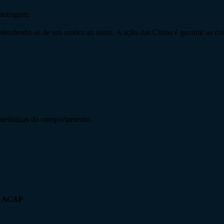
ometragem.
 estendendo-se de um ombro ao outro. A ação das Cintas é garantir as c
raterísticas do comportamento.
da ACAP