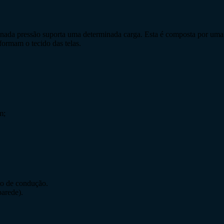
inada pressão suporta uma determinada carga. Esta é composta por uma
 formam o tecido das telas.
m;
rto de condução.
parede).