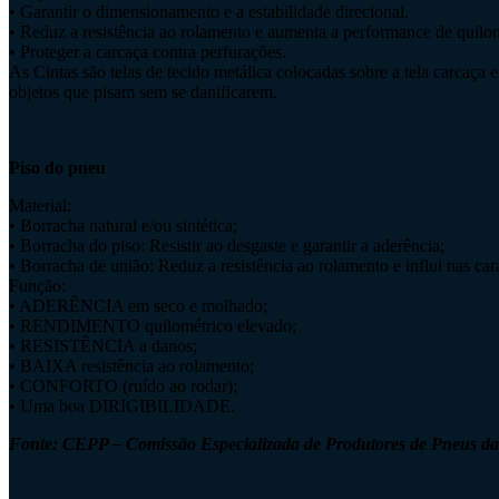
• Garantir o dimensionamento e a estabilidade direcional.
• Reduz a resistência ao rolamento e aumenta a performance de quil
• Proteger a carcaça contra perfurações.
As Cintas são telas de tecido metálica colocadas sobre a tela carcaça
objetos que pisam sem se danificarem.
Piso do pneu
Material:
• Borracha natural e/ou sintética;
• Borracha do piso: Resistir ao desgaste e garantir a aderência;
• Borracha de união: Reduz a resistência ao rolamento e influi nas ca
Função:
• ADERÊNCIA em seco e molhado;
• RENDIMENTO quilométrico elevado;
• RESISTÊNCIA a danos;
• BAIXA resistência ao rolamento;
• CONFORTO (ruído ao rodar);
• Uma boa DIRIGIBILIDADE.
Fonte: CEPP – Comissão Especializada de Produtores de Pneus 