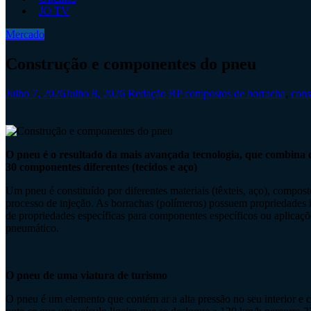
JO TV
Mercado
Construção e componentes do pneu
Julho 7, 2026
Julho 8, 2026
Redação RP
compostos de borracha
,
cons
O pneu é o resultado da mais avançada tecnologia, que combina c
30 componentes diferentes (tecidos e aço)
Um pneu é constituído por diferentes materiais (têxteis, aço), composto
processo de injeção. As borrachas (polímeros) possuem propriedades i
de propriedades específicas para componentes específicos ou aplicaç
pneumático.
O pneu de uma viatura de turismo
O pneu é um elemento que contém ar a alta pressão no seu interior e c