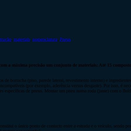
trução
,
materiais
,
nomenclatura
,
Pneus
om a máxima precisão um conjunto de materiais: Até 15 compostos 
s de borracha (piso, parede lateral, revestimento interno) e ingredientes
ncompatíveis (por exemplo, aderência versus desgaste). Por isso, é ne
ões específicas de pneus. Montar um pneu numa roda (jante) com o fluí
onstitui o único ponto de contacto entre a estrada e o veículo, sendo 