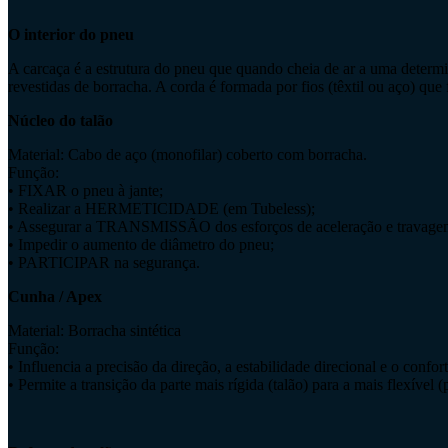
O interior do pneu
A carcaça é a estrutura do pneu que quando cheia de ar a uma determ
revestidas de borracha. A corda é formada por fios (têxtil ou aço) que
Núcleo do talão
Material: Cabo de aço (monofilar) coberto com borracha.
Função:
• FIXAR o pneu à jante;
• Realizar a HERMETICIDADE (em Tubeless);
• Assegurar a TRANSMISSÃO dos esforços de aceleração e travage
• Impedir o aumento de diâmetro do pneu;
• PARTICIPAR na segurança.
Cunha / Apex
Material: Borracha sintética
Função:
• Influencia a precisão da direção, a estabilidade direcional e o confo
• Permite a transição da parte mais rígida (talão) para a mais flexível (