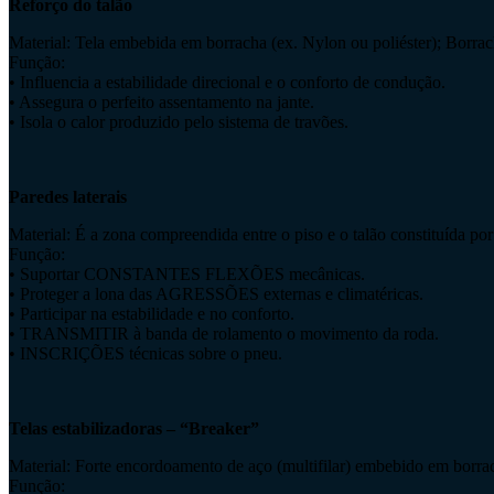
Reforço do talão
Material: Tela embebida em borracha (ex. Nylon ou poliéster); Borrach
Função:
• Influencia a estabilidade direcional e o conforto de condução.
• Assegura o perfeito assentamento na jante.
• Isola o calor produzido pelo sistema de travões.
Paredes laterais
Material: É a zona compreendida entre o piso e o talão constituída por
Função:
• Suportar CONSTANTES FLEXÕES mecânicas.
• Proteger a lona das AGRESSÕES externas e climatéricas.
• Participar na estabilidade e no conforto.
• TRANSMITIR à banda de rolamento o movimento da roda.
• INSCRIÇÕES técnicas sobre o pneu.
Telas estabilizadoras – “Breaker”
Material: Forte encordoamento de aço (multifilar) embebido em borra
Função: