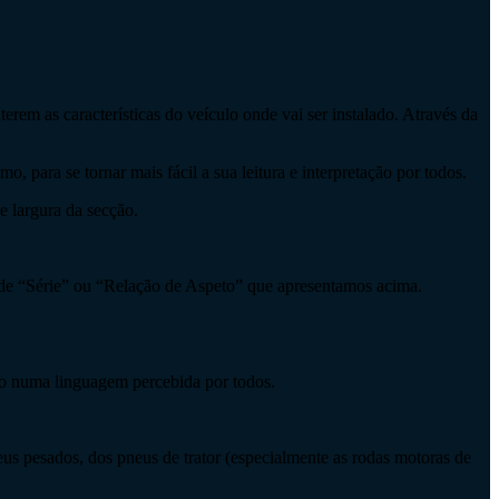
rem as características do veículo onde vai ser instalado. Através da
 para se tornar mais fácil a sua leitura e interpretação por todos.
e largura da secção.
 de “Série” ou “Relação de Aspeto” que apresentamos acima.
do numa linguagem percebida por todos.
eus pesados, dos pneus de trator (especialmente as rodas motoras de