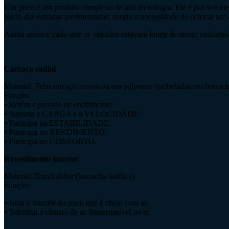
Um pneu é um produto complexo de alta tecnologia. Ele é por si o el
início das estradas pavimentadas, surgiu a necessidade de colocar um 
Ainda assim e dado que os veículos estavam longe de serem confortáve
Carcaça radial
Material: Telas em aço, rayon ou em polyester (embebidas em borrach
Função:
• Retém a pressão de enchimento;
• Suporta a CARGA e a VELOCIDADE;
• Participa na ESTABILIDADE;
• Participa no RENDIMENTO;
• Participa no CONFORTO.
Revestimento interior
Material: Butylrubber (borracha butílica)
Função:
• Isola o interior do pneu que é cheio com ar.
• Substitui a câmara de ar. Impermeável ao ar.