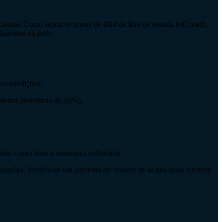
clatura. Como sejam os pneus de 4X4 de fora de estrada (off road),
diâmetro da jante.
tes condições:
nebra (tolerância de ±5%);
 tendo como base a segurança rodoviária.
a alterações. Verifica-se um aumento do volume de ar que pode também