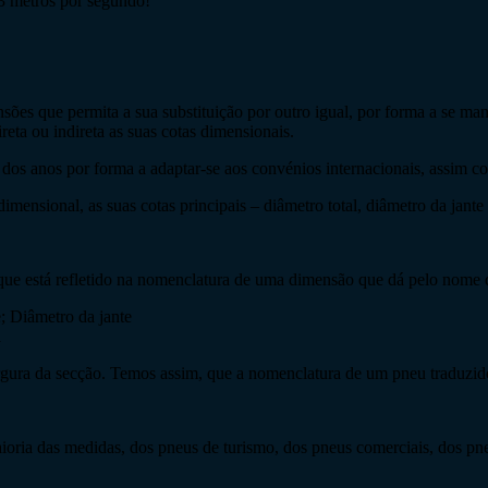
33 metros por segundo!
s que permita a sua substituição por outro igual, por forma a se mante
ta ou indireta as suas cotas dimensionais.
s anos por forma a adaptar-se aos convénios internacionais, assim como,
ensional, as suas cotas principais – diâmetro total, diâmetro da jante 
 que está refletido na nomenclatura de uma dimensão que dá pelo nome
; Diâmetro da jante
a
argura da secção. Temos assim, que a nomenclatura de um pneu traduzi
aioria das medidas, dos pneus de turismo, dos pneus comerciais, dos pn