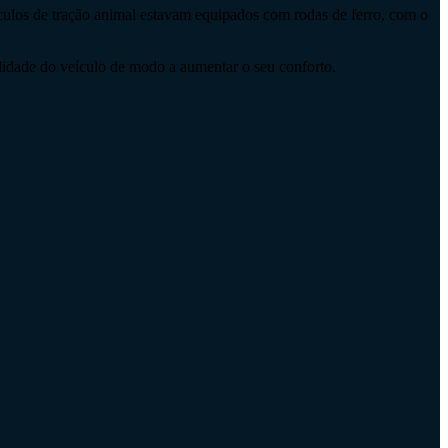
culos de tração animal estavam equipados com rodas de ferro, com o
ilidade do veículo de modo a aumentar o seu conforto.