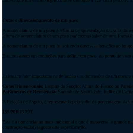
note-se que um veículo ligeiro que se desloque a 120 km/h percorre 
Cotas e dimensionamento de um pneu
A nomenclatura de um pneu é a forma de apresentação das suas dimensõe
leitura da nomenclatura de um pneu poderemos saber de uma forma dire
A nomenclatura de um pneu foi sofrendo diversas alterações ao longo do
Estamos assim em condições para definir um pneu, do ponto de vista dim
Existe um fator importante na definição das dimensões de um pneu e
Cotas Dimensionais:
Largura da Secção; Altura do Flanco ou Parede
Parâmetros de Resistência:
Símbolo de Velocidade; Índice de Carg
A Relação de Aspeto, é representada pelo valor da percentagem da l
155/70R13 79T
Esta é a nomenclatura mais tradicional e que é transversal à grande m
construção radial) seguem esta especificação.