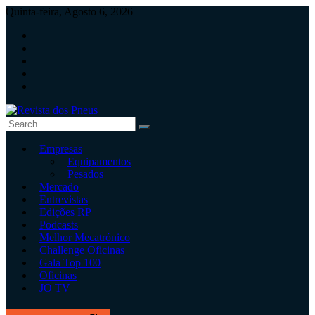
Skip
Quinta-feira, Agosto 6, 2026
to
content
Revista
Empresas
dos
Equipamentos
Pneus
Pesados
Mercado
Revista
Entrevistas
independente
Edições RP
de
Podcasts
pneus
Melhor Mecatrónico
e
Challenge Oficinas
serviços
Gala Top 100
rápidos
Oficinas
JO TV