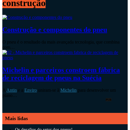
construção
Construção e componentes do pneu
O pneu é o resultado da mais avançada tecnologia, que combina
com…
Michelin e parceiros constroem fábrica
de reciclagem de pneus na Suécia
A
Antin
e a
Enviro
uniram-se à
Michelin
para desenvolver um
plano…
PUB
Mais lidas
Os desafios do setor dos pneus!