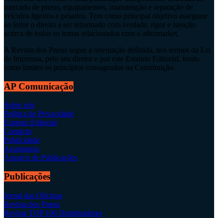
mercado de pneus, equipamentos, manutenção e reparação de
veículos ligeiros e pesados. Tem como principal objetivo assegurar
ao leitor o direito a ser informado com verdade, rigor e isenção
acerca de todos os temas relacionados com o aftermarket.
A Revista dos Pneus segue a orientação definida, nos termos da Lei
de Imprensa, pelo seu diretor e por este Estatuto Editorial, tendo
como limites os princípios consagrados na Constituição.
AP Comunicação
Sobre nós
Política de Privacidade
Estatuto Editorial
Contacto
Publicidade
Assinaturas
Arquivo de Publicações
Publicações
Jornal das Oficinas
Revista dos Pneus
Revista TOP 100 Distribuidores