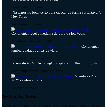
O mercado do comércio ...
“Estamos no local certo para crescer de forma sustentável”,
Nex Tyres
Ao celebrar 10 anos ...
Continental recebe medalha de ouro da EcoVadis
A Continental alcançou 84 ...
Continental
lembra cuidados antes de viajar
A Continental recomenda a ...
Pneus de Verão: Tecnologia adaptada ao clima português
Com temperaturas amenas durante ...
Calendário Pirelli
2027 celebra a Índia
A edição de 2027 ...
Revista dos Pneus
A Revista dos Pneus é uma publicação independente dedicada ao