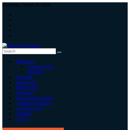
Skip
Domingo, Agosto 9, 2026
to
content
Revista
Empresas
dos
Equipamentos
Pneus
Pesados
Mercado
Revista
Entrevistas
independente
Edições RP
de
Podcasts
pneus
Melhor Mecatrónico
e
Challenge Oficinas
serviços
Gala Top 100
rápidos
Oficinas
JO TV