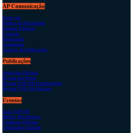
AP Comunicação
Sobre nós
Política de Privacidade
Estatuto Editorial
Contacto
Publicidade
Assinaturas
Arquivo de Publicações
Publicações
Jornal das Oficinas
Revista dos Pneus
Revista TOP 100 Distribuidores
Revista TOP 100 Oficinas
Eventos
Gala TOP 100
Melhor Mecatrónico
Challenge Oficinas
Aftermarket Summit