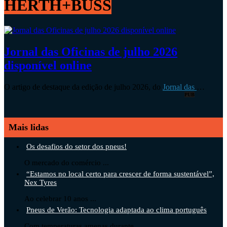
HERTH+BUSS
Jornal das Oficinas de julho 2026
disponível online
O artigo de destaque da edição de julho 2026, do
Jornal das
…
PUB
Mais lidas
Os desafios do setor dos pneus!
O mercado do comércio ...
“Estamos no local certo para crescer de forma sustentável”,
Nex Tyres
Ao celebrar 10 anos ...
Pneus de Verão: Tecnologia adaptada ao clima português
Com temperaturas amenas durante ...