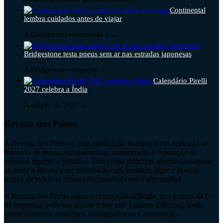
Continental
lembra cuidados antes de viajar
A Continental recomenda a ...
Bridgestone testa pneus sem ar nas estradas japonesas
A Bridgestone começou a ...
Calendário Pirelli
2027 celebra a Índia
A edição de 2027 ...
Revista dos Pneus
A Revista dos Pneus é uma publicação independente dedicada ao
mercado de pneus, equipamentos, manutenção e reparação de
veículos ligeiros e pesados. Tem como principal objetivo assegurar
ao leitor o direito a ser informado com verdade, rigor e isenção
acerca de todos os temas relacionados com o aftermarket.
A Revista dos Pneus segue a orientação definida, nos termos da Lei
de Imprensa, pelo seu diretor e por este Estatuto Editorial, tendo
como limites os princípios consagrados na Constituição.