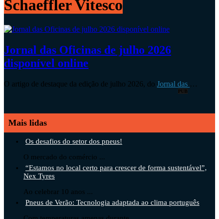
Schaeffler Vitesco
Jornal das Oficinas de julho 2026
disponível online
O artigo de destaque da edição de julho 2026, do
Jornal das
…
PUB
Mais lidas
Os desafios do setor dos pneus!
O mercado do comércio ...
“Estamos no local certo para crescer de forma sustentável”,
Nex Tyres
Ao celebrar 10 anos ...
Pneus de Verão: Tecnologia adaptada ao clima português
Com temperaturas amenas durante ...