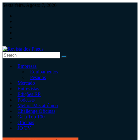
Skip
Sexta-feira, Agosto 7, 2026
to
content
Revista
Empresas
dos
Equipamentos
Pneus
Pesados
Mercado
Revista
Entrevistas
independente
Edições RP
de
Podcasts
pneus
Melhor Mecatrónico
e
Challenge Oficinas
serviços
Gala Top 100
rápidos
Oficinas
JO TV