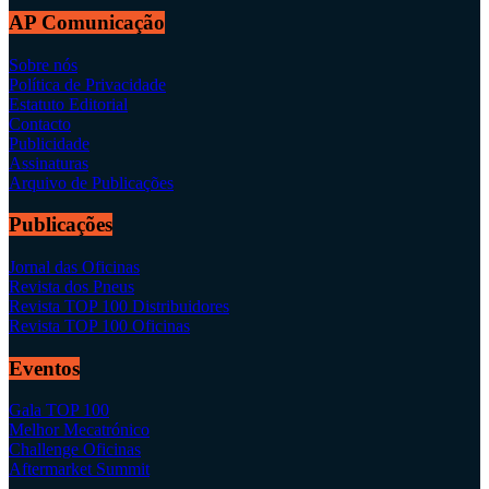
AP Comunicação
Sobre nós
Política de Privacidade
Estatuto Editorial
Contacto
Publicidade
Assinaturas
Arquivo de Publicações
Publicações
Jornal das Oficinas
Revista dos Pneus
Revista TOP 100 Distribuidores
Revista TOP 100 Oficinas
Eventos
Gala TOP 100
Melhor Mecatrónico
Challenge Oficinas
Aftermarket Summit