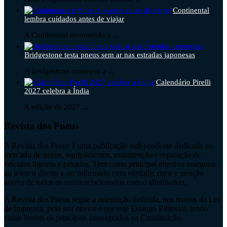
Continental
lembra cuidados antes de viajar
A Continental recomenda a ...
Bridgestone testa pneus sem ar nas estradas japonesas
A Bridgestone começou a ...
Calendário Pirelli
2027 celebra a Índia
A edição de 2027 ...
Revista dos Pneus
A Revista dos Pneus é uma publicação independente dedicada ao
mercado de pneus, equipamentos, manutenção e reparação de
veículos ligeiros e pesados. Tem como principal objetivo assegurar
ao leitor o direito a ser informado com verdade, rigor e isenção
acerca de todos os temas relacionados com o aftermarket.
A Revista dos Pneus segue a orientação definida, nos termos da Lei
de Imprensa, pelo seu diretor e por este Estatuto Editorial, tendo
como limites os princípios consagrados na Constituição.