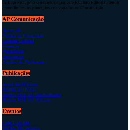
de Imprensa, pelo seu diretor e por este Estatuto Editorial, tendo
como limites os princípios consagrados na Constituição.
AP Comunicação
Sobre nós
Política de Privacidade
Estatuto Editorial
Contacto
Publicidade
Assinaturas
Arquivo de Publicações
Publicações
Jornal das Oficinas
Revista dos Pneus
Revista TOP 100 Distribuidores
Revista TOP 100 Oficinas
Eventos
Gala TOP 100
Melhor Mecatrónico