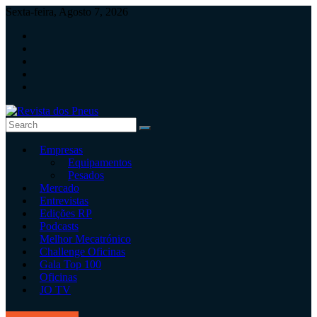
Skip
Sexta-feira, Agosto 7, 2026
to
content
Revista
Empresas
dos
Equipamentos
Pneus
Pesados
Mercado
Revista
Entrevistas
independente
Edições RP
de
Podcasts
pneus
Melhor Mecatrónico
e
Challenge Oficinas
serviços
Gala Top 100
rápidos
Oficinas
JO TV