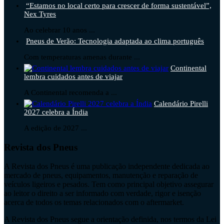
“Estamos no local certo para crescer de forma sustentável”,
Nex Tyres
Ao celebrar 10 anos ...
Pneus de Verão: Tecnologia adaptada ao clima português
Com temperaturas amenas durante ...
Continental
lembra cuidados antes de viajar
A Continental recomenda a ...
Calendário Pirelli
2027 celebra a Índia
A edição de 2027 ...
Revista dos Pneus
A Revista dos Pneus é uma publicação independente dedicada ao
mercado de pneus, equipamentos, manutenção e reparação de
veículos ligeiros e pesados. Tem como principal objetivo assegurar
ao leitor o direito a ser informado com verdade, rigor e isenção
acerca de todos os temas relacionados com o aftermarket.
A Revista dos Pneus segue a orientação definida, nos termos da Lei