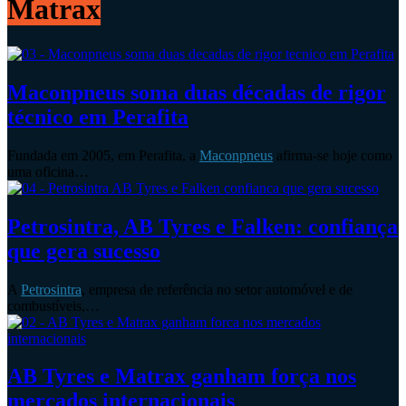
Matrax
Maconpneus soma duas décadas de rigor
técnico em Perafita
Fundada em 2005, em Perafita, a
Maconpneus
afirma-se hoje como
uma oficina…
Petrosintra, AB Tyres e Falken: confiança
que gera sucesso
A
Petrosintra
, empresa de referência no setor automóvel e de
combustíveis,…
AB Tyres e Matrax ganham força nos
mercados internacionais