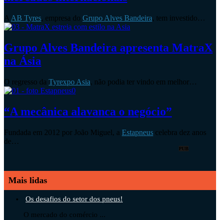
A
AB Tyres
, empresa do
Grupo Alves Bandeira
, tem investido…
Grupo Alves Bandeira apresenta MatraX
na Ásia
O regresso da
Tyrexpo Asia
, não podia ter vindo em melhor…
“A mecânica alavanca o negócio”
Fundada em 2012 por João Miguel, a
Estapneus
celebra dez anos
de…
PUB
Mais lidas
Os desafios do setor dos pneus!
O mercado do comércio ...