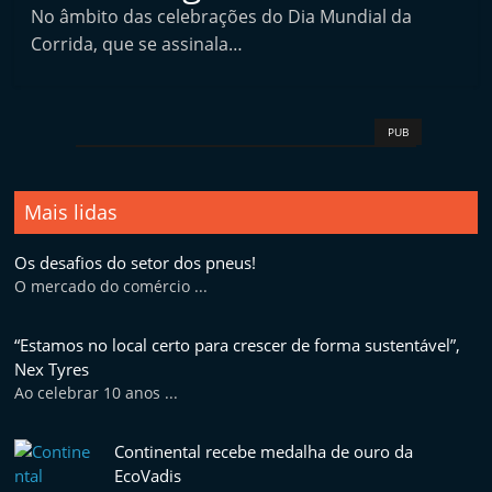
No âmbito das celebrações do Dia Mundial da
a
Corrida, que se assinala…
i
n
d
PUB
e
p
e
Mais lidas
n
d
Os desafios do setor dos pneus!
O mercado do comércio ...
e
n
“Estamos no local certo para crescer de forma sustentável”,
t
Nex Tyres
e
Ao celebrar 10 anos ...
d
e
Continental recebe medalha de ouro da
EcoVadis
p