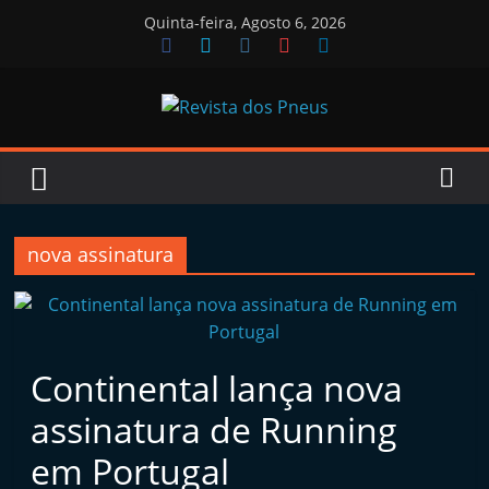
Skip
Quinta-feira, Agosto 6, 2026
to
content
Revista
dos
Pneus
nova assinatura
R
e
Continental lança nova
v
i
assinatura de Running
s
em Portugal
t