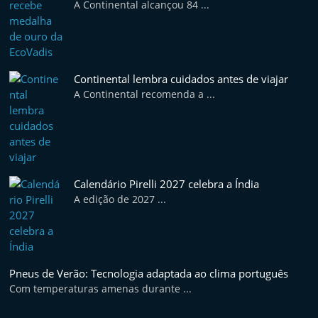
A Continental alcançou 84 ...
n
e
u
s
Continental lembra cuidados antes de viajar
e
A Continental recomenda a ...
s
e
r
v
Calendário Pirelli 2027 celebra a Índia
i
A edição de 2027 ...
ç
o
s
r
Pneus de Verão: Tecnologia adaptada ao clima português
á
Com temperaturas amenas durante ...
p